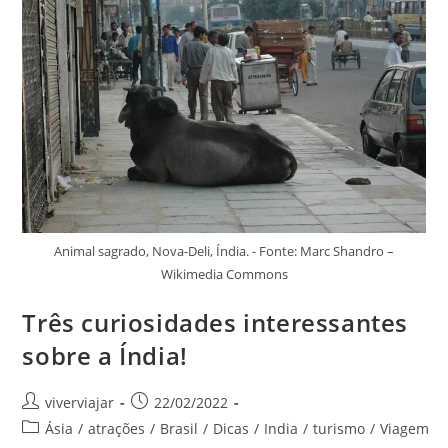
Animal sagrado, Nova-Deli, Índia. - Fonte: Marc Shandro –
Wikimedia Commons
Três curiosidades interessantes
sobre a Índia!
Autor
Post
viverviajar
22/02/2022
do
publicado:
Categoria
Ásia
/
atrações
/
Brasil
/
Dicas
/
India
/
turismo
/
Viagem
post: