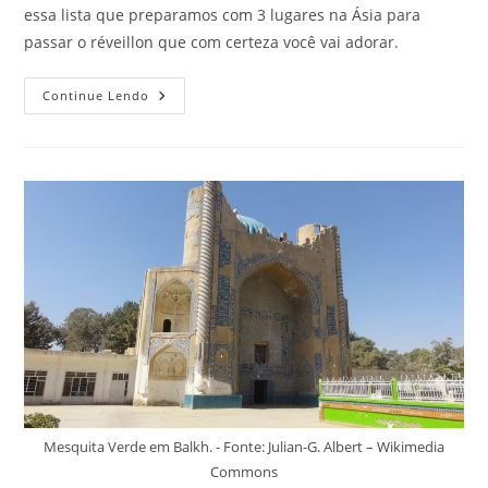
essa lista que preparamos com 3 lugares na Ásia para
passar o réveillon que com certeza você vai adorar.
3
Continue Lendo
Lugares
Na
Ásia
Para
Passar
O
Réveillon.
Já
Está
Na
Hora
De
Começar
A
Se
Preparar
Mesquita Verde em Balkh. - Fonte: Julian-G. Albert – Wikimedia
Commons