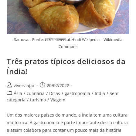
Samosa. - Fonte: आशीष भटनागर at Hindi Wikipedia – Wikimedia
Commons
Três pratos típicos deliciosos da
Índia!
Autor
Post
viverviajar
20/02/2022
do
publicado:
Categoria
Ásia
/
culinária
/
Dicas
/
gastronomia
/
India
/
Sem
post:
do
categoria
/
turismo
/
Viagem
post:
Um dos maiores países do mundo, a Índia tem uma cultura
muito rica. A gastronomia é parte importante dessa cultura
e assim colabora para contar um pouco mais da história