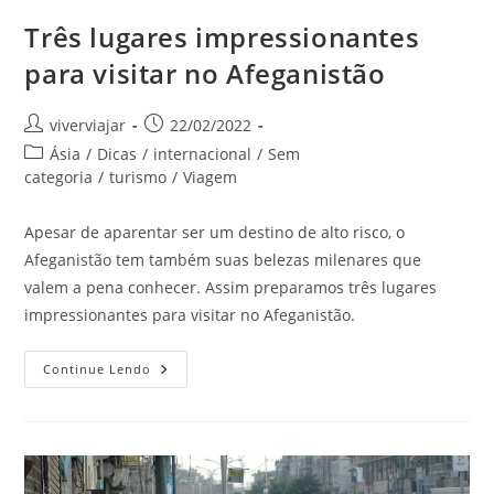
Três lugares impressionantes
para visitar no Afeganistão
Autor
Post
viverviajar
22/02/2022
do
publicado:
Categoria
Ásia
/
Dicas
/
internacional
/
Sem
post:
do
categoria
/
turismo
/
Viagem
post:
Apesar de aparentar ser um destino de alto risco, o
Afeganistão tem também suas belezas milenares que
valem a pena conhecer. Assim preparamos três lugares
impressionantes para visitar no Afeganistão.
Três
Continue Lendo
Lugares
Impressionantes
Para
Visitar
No
Afeganistão