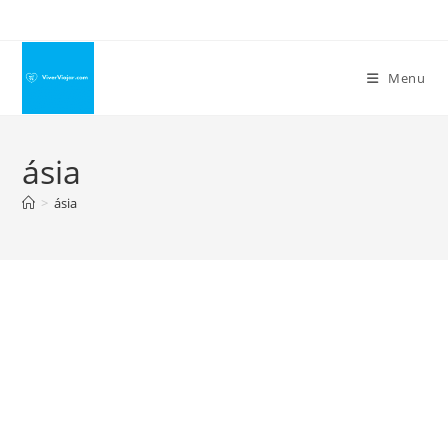
Ir
para
o
Menu
conteúdo
ásia
>
ásia