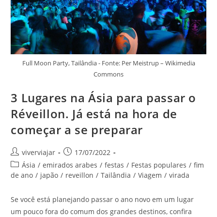
Full Moon Party, Tailândia - Fonte: Per Meistrup – Wikimedia
Commons
3 Lugares na Ásia para passar o
Réveillon. Já está na hora de
começar a se preparar
Autor
Post
viverviajar
17/07/2022
do
publicado:
Categoria
Ásia
/
emirados arabes
/
festas
/
Festas populares
/
fim
post:
do
de ano
/
japão
/
reveillon
/
Tailândia
/
Viagem
/
virada
post:
Se você está planejando passar o ano novo em um lugar
um pouco fora do comum dos grandes destinos, confira