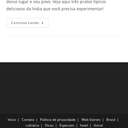
desse lugar e seu povo. Veja aqui três pratos típicos
deliciosos da Índia que você precisa experimentar!
Três
Continue Lendo
Pratos
Típicos
Deliciosos
Da
Índia!
Início
Contato
Política de privacidade
Web Stories
Brasil
culinária
Dicas
Especiais
hotel
litoral