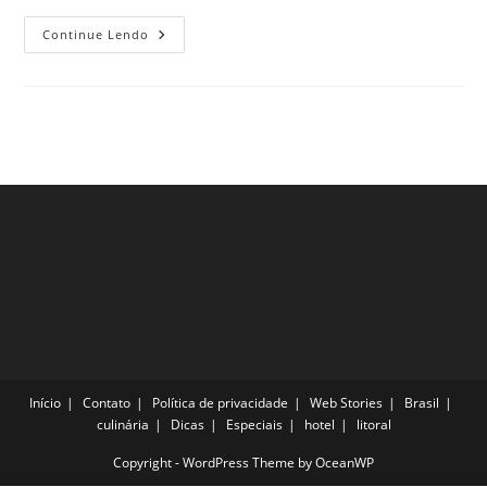
Passeios
Continue Lendo
Imperdíveis
Para
Fazer
Em
Bali,
Indonésia
Início
Contato
Política de privacidade
Web Stories
Brasil
culinária
Dicas
Especiais
hotel
litoral
Copyright - WordPress Theme by OceanWP