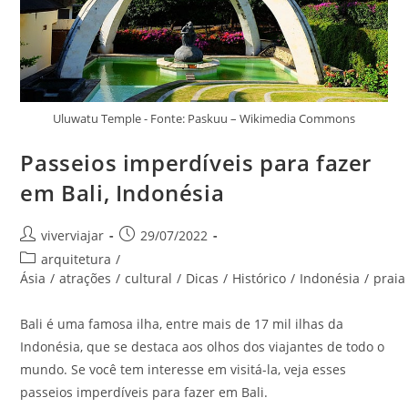
Uluwatu Temple - Fonte: Paskuu – Wikimedia Commons
Passeios imperdíveis para fazer
em Bali, Indonésia
Autor
Post
viverviajar
29/07/2022
do
publicado:
Categoria
arquitetura
/
post:
do
Ásia
/
atrações
/
cultural
/
Dicas
/
Histórico
/
Indonésia
/
praia
post:
Bali é uma famosa ilha, entre mais de 17 mil ilhas da
Indonésia, que se destaca aos olhos dos viajantes de todo o
mundo. Se você tem interesse em visitá-la, veja esses
passeios imperdíveis para fazer em Bali.