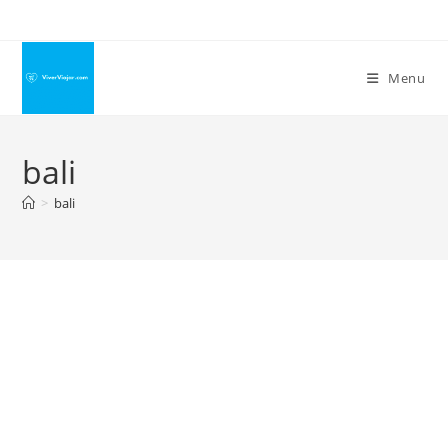
Ir
para
o
Menu
conteúdo
bali
>
bali