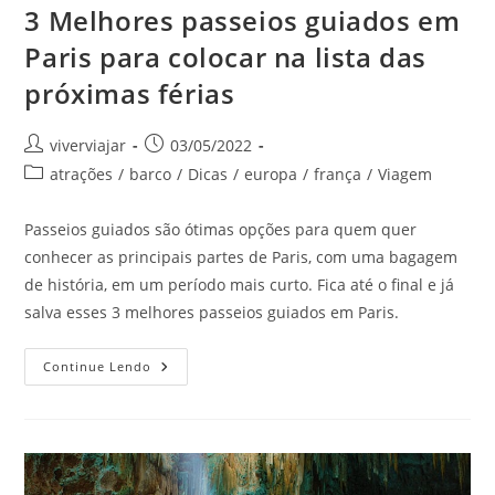
3 Melhores passeios guiados em
Paris para colocar na lista das
próximas férias
Autor
Post
viverviajar
03/05/2022
do
publicado:
Categoria
atrações
/
barco
/
Dicas
/
europa
/
frança
/
Viagem
post:
do
post:
Passeios guiados são ótimas opções para quem quer
conhecer as principais partes de Paris, com uma bagagem
de história, em um período mais curto. Fica até o final e já
salva esses 3 melhores passeios guiados em Paris.
3
Continue Lendo
Melhores
Passeios
Guiados
Em
Paris
Para
Colocar
Na