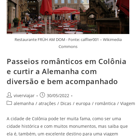
Restaurante FRÜH AM DOM - Fonte: calflier001 – Wikimedia
Commons
Passeios românticos em Colônia
e curtir a Alemanha com
diversão e bem acompanhado
Autor
Post
viverviajar
30/05/2022
do
publicado:
Categoria
alemanha
/
atrações
/
Dicas
/
europa
/
romântica
/
Viagem
post:
do
post:
A cidade de Colônia pode ter muita fama, como ser uma
cidade histórica e com muitos monumentos, mas saiba que
ela é, também, um excelente destino para uma viagem