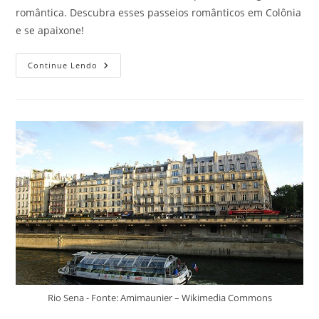
romântica. Descubra esses passeios românticos em Colônia
e se apaixone!
Passeios
Continue Lendo
Românticos
Em
Colônia
E
Curtir
A
Alemanha
Com
Diversão
E
Bem
Acompanhado
Rio Sena - Fonte: Amimaunier – Wikimedia Commons