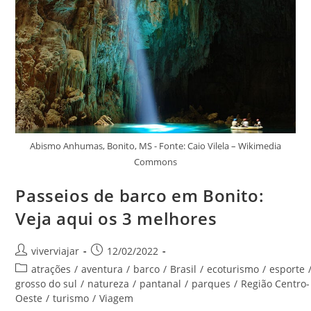
Lista
Das
Próximas
Férias
Abismo Anhumas, Bonito, MS - Fonte: Caio Vilela – Wikimedia
Commons
Passeios de barco em Bonito:
Veja aqui os 3 melhores
Autor
Post
viverviajar
12/02/2022
do
publicado:
Categoria
atrações
/
aventura
/
barco
/
Brasil
/
ecoturismo
/
esporte
post:
do
grosso do sul
/
natureza
/
pantanal
/
parques
/
Região Centro-
post:
Oeste
/
turismo
/
Viagem