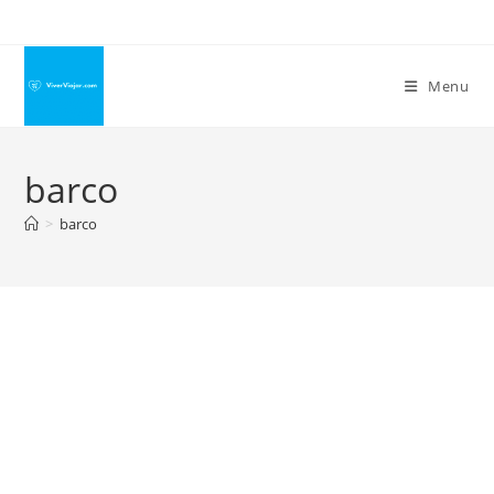
Ir
para
o
Menu
conteúdo
barco
>
barco