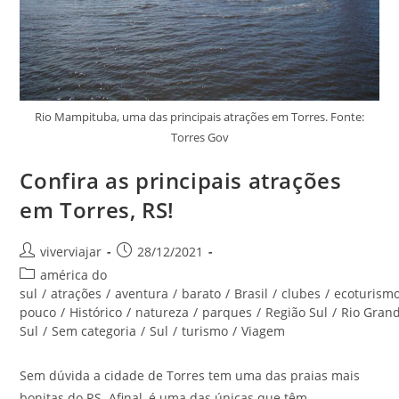
Rio Mampituba, uma das principais atrações em Torres. Fonte:
Torres Gov
Confira as principais atrações
em Torres, RS!
Autor
Post
viverviajar
28/12/2021
do
publicado:
Categoria
américa do
post:
do
sul
/
atrações
/
aventura
/
barato
/
Brasil
/
clubes
/
ecoturism
post:
pouco
/
Histórico
/
natureza
/
parques
/
Região Sul
/
Rio Gran
Sul
/
Sem categoria
/
Sul
/
turismo
/
Viagem
Sem dúvida a cidade de Torres tem uma das praias mais
bonitas do RS. Afinal, é uma das únicas que têm