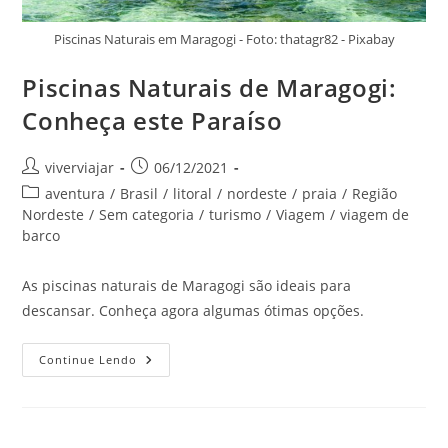
Piscinas Naturais em Maragogi - Foto: thatagr82 - Pixabay
Piscinas Naturais de Maragogi:
Conheça este Paraíso
Autor
Post
viverviajar
06/12/2021
do
publicado:
Categoria
aventura
/
Brasil
/
litoral
/
nordeste
/
praia
/
Região
post:
do
Nordeste
/
Sem categoria
/
turismo
/
Viagem
/
viagem de
post:
barco
As piscinas naturais de Maragogi são ideais para
descansar. Conheça agora algumas ótimas opções.
Piscinas
Continue Lendo
Naturais
De
Maragogi:
Conheça
Este
Paraíso