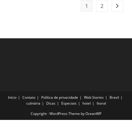
1
2
Ir para
Início
Contato
Política de privacidade
Web Stories
Brasil
culinária
Dicas
Especiais
hotel
litoral
Copyright - WordPress Theme by OceanWP