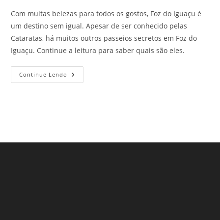
Com muitas belezas para todos os gostos, Foz do Iguaçu é
um destino sem igual. Apesar de ser conhecido pelas
Cataratas, há muitos outros passeios secretos em Foz do
Iguaçu. Continue a leitura para saber quais são eles.
Passeios
Continue Lendo
Secretos
Em
Foz
Do
Iguaçu!
Confira
Aqui: