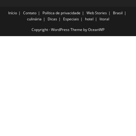
Início
Contato
Política de privacidade
Web Stories
Brasil
culinária
Dicas
Especiais
hotel
litoral
Copyright - WordPress Theme by OceanWP