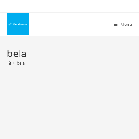
Ir
para
o
Menu
conteúdo
bela
>
bela