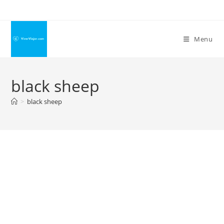
Ir
para
o
Menu
conteúdo
black sheep
>
black sheep