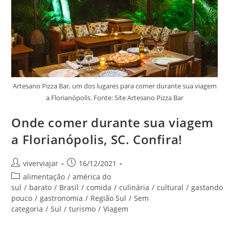
Artesano Pizza Bar, um dos lugares para comer durante sua viagem
a Florianópolis. Fonte: Site Artesano Pizza Bar
Onde comer durante sua viagem
a Florianópolis, SC. Confira!
Autor
Post
viverviajar
16/12/2021
do
publicado:
Categoria
alimentação
/
américa do
post:
do
sul
/
barato
/
Brasil
/
comida
/
culinária
/
cultural
/
gastando
post:
pouco
/
gastronomia
/
Região Sul
/
Sem
categoria
/
Sul
/
turismo
/
Viagem