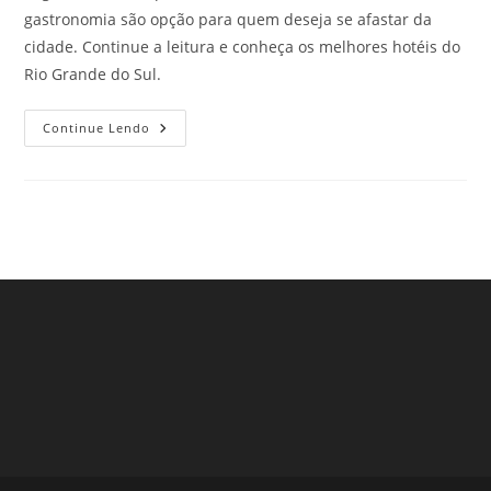
gastronomia são opção para quem deseja se afastar da
cidade. Continue a leitura e conheça os melhores hotéis do
Rio Grande do Sul.
Conheça
Continue Lendo
Os
Melhores
Hotéis
Do
Rio
Grande
Do
Sul!