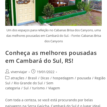
Um dos espaços para refeição no Cabanas Brisa dos Canyons, uma
das melhores pousadas em Cambará do Sul. - Fonte: Cabanas Brisa
dos Canyons
Conheça as melhores pousadas
em Cambará do Sul, RS!
Autor
Post
viverviajar
19/01/2022
do
publicado:
Categoria
atrações
/
Brasil
/
Dicas
/
hospedagem
/
pousada
/
Região
post:
do
Sul
/
Rio Grande do Sul
/
Sem
post:
categoria
/
Sul
/
turismo
/
Viagem
Com toda a certeza, se você está procurando por belas
paisagens na Serra Gaúcha, Cambará do Sul é o lugar ideal.