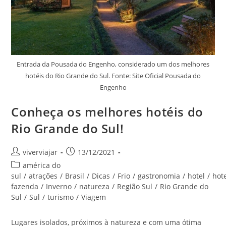
Entrada da Pousada do Engenho, considerado um dos melhores
hotéis do Rio Grande do Sul. Fonte: Site Oficial Pousada do
Engenho
Conheça os melhores hotéis do
Rio Grande do Sul!
Autor
Post
viverviajar
13/12/2021
do
publicado:
Categoria
américa do
post:
do
sul
/
atrações
/
Brasil
/
Dicas
/
Frio
/
gastronomia
/
hotel
/
hot
post:
fazenda
/
Inverno
/
natureza
/
Região Sul
/
Rio Grande do
Sul
/
Sul
/
turismo
/
Viagem
Lugares isolados, próximos à natureza e com uma ótima