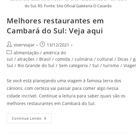
do Sul, RS. Fonte: Site Oficial Galeteria O Casarão
Melhores restaurantes em
Cambará do Sul: Veja aqui
Autor
Post
viverviajar
13/12/2021
do
publicado:
Categoria
alimentação
/
américa do
post:
do
sul
/
atrações
/
Brasil
/
comida
/
culinária
/
cultural
/
Dicas
/
g
post:
Sul
/
Rio Grande do Sul
/
Sem categoria
/
Sul
/
turismo
/
Viag
Se você está planejando uma viagem à famosa terra dos
cânions, com certeza vai passar para comer algo nessa
cidade incrível. Continue a leitura para saber quais são os
melhores restaurantes em Cambará do Sul.
Melhores
Continue Lendo
Restaurantes
Em
Cambará
Do