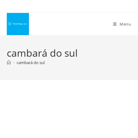
Ir
para
o
Menu
conteúdo
cambará do sul
>
cambará do sul