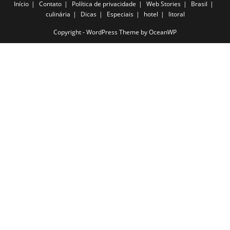
Início
Contato
Política de privacidade
Web Stories
Brasil
culinária
Dicas
Especiais
hotel
litoral
Copyright - WordPress Theme by OceanWP