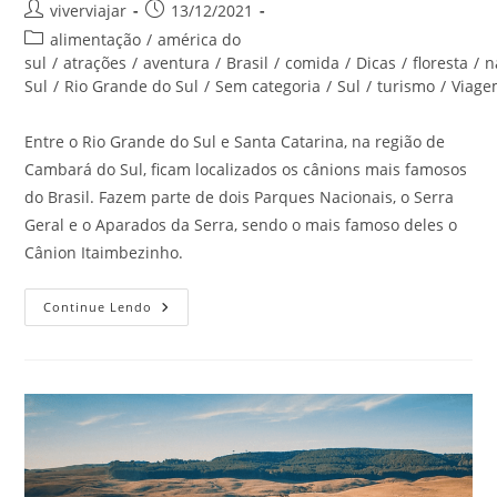
Autor
Post
viverviajar
13/12/2021
do
publicado:
Categoria
alimentação
/
américa do
post:
do
sul
/
atrações
/
aventura
/
Brasil
/
comida
/
Dicas
/
floresta
/
n
post:
Sul
/
Rio Grande do Sul
/
Sem categoria
/
Sul
/
turismo
/
Viag
Entre o Rio Grande do Sul e Santa Catarina, na região de
Cambará do Sul, ficam localizados os cânions mais famosos
do Brasil. Fazem parte de dois Parques Nacionais, o Serra
Geral e o Aparados da Serra, sendo o mais famoso deles o
Cânion Itaimbezinho.
O
Continue Lendo
Que
Fazer
Em
Cambará
Do
Sul,
RS?
Confira!