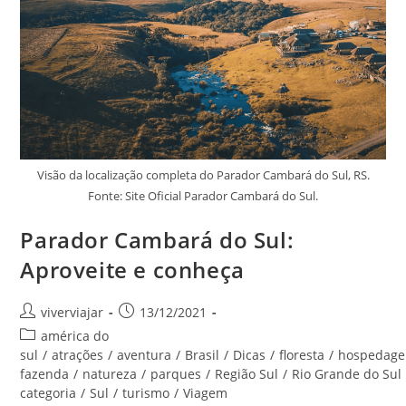
Visão da localização completa do Parador Cambará do Sul, RS.
Fonte: Site Oficial Parador Cambará do Sul.
Parador Cambará do Sul:
Aproveite e conheça
Autor
Post
viverviajar
13/12/2021
do
publicado:
Categoria
américa do
post:
do
sul
/
atrações
/
aventura
/
Brasil
/
Dicas
/
floresta
/
hospedag
post:
fazenda
/
natureza
/
parques
/
Região Sul
/
Rio Grande do Sul
categoria
/
Sul
/
turismo
/
Viagem