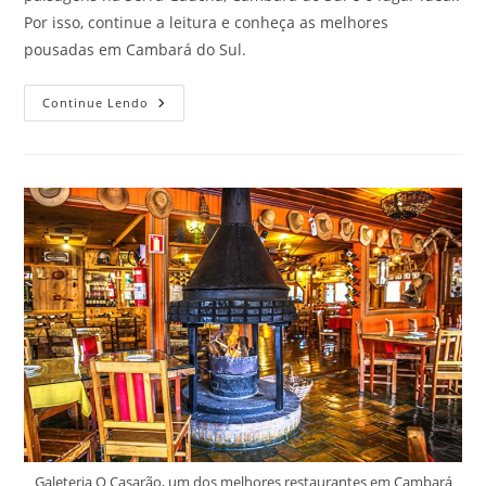
Por isso, continue a leitura e conheça as melhores
pousadas em Cambará do Sul.
Conheça
Continue Lendo
As
Melhores
Pousadas
Em
Cambará
Do
Sul,
RS!
Galeteria O Casarão, um dos melhores restaurantes em Cambará