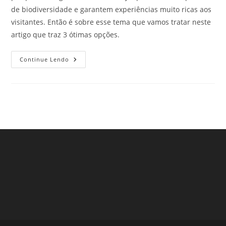
de biodiversidade e garantem experiências muito ricas aos
visitantes. Então é sobre esse tema que vamos tratar neste
artigo que traz 3 ótimas opções.
Parques
Continue Lendo
Ecológicos
Na
Cidade
De
São
Paulo
–
Parte
10