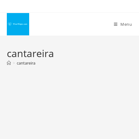
Ir
para
o
Menu
conteúdo
cantareira
>
cantareira