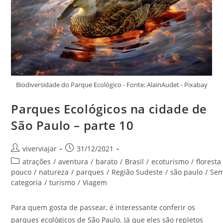
Biodiversidade do Parque Ecológico - Fonte: AlainAudet - Pixabay
Parques Ecológicos na cidade de
São Paulo – parte 10
Autor
Post
viverviajar
31/12/2021
do
publicado:
Categoria
atrações
/
aventura
/
barato
/
Brasil
/
ecoturismo
/
floresta
post:
do
pouco
/
natureza
/
parques
/
Região Sudeste
/
são paulo
/
Se
post:
categoria
/
turismo
/
Viagem
Para quem gosta de passear, é interessante conferir os
parques ecológicos de São Paulo. Já que eles são repletos