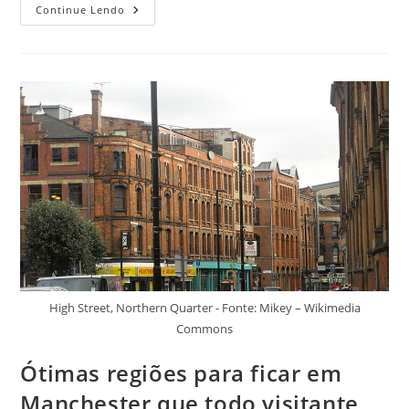
Melhores
Continue Lendo
Regiões
Para
Se
Hospedar
Em
Liverpool
High Street, Northern Quarter - Fonte: Mikey – Wikimedia
Commons
Ótimas regiões para ficar em
Manchester que todo visitante