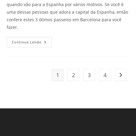
quando vão para a Espanha por vários motivos. Se você é
uma dessas pessoas que adora a capital da Espanha, então
confere estes 3 ótimos passeios em Barcelona para você
fazer.
3
Continue Lendo
Ótimos
Passeios
Em
Barcelona
Que
São
Imperdíveis
1
2
3
4
Ir para
E
Bem
Divertidos