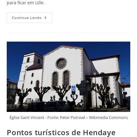
para ficar em Lille.
Ficar
Continue Lendo
Em
Lille,
França:
Veja
3
Ótimas
Regiões
Para
Se
Hospedar
Église Saint Vincent - Fonte: Peter Potrowl – Wikimedia Commons
Pontos turísticos de Hendaye