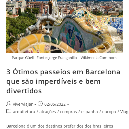
Ano
Na
França
Parque Güell - Fonte: Jorge Franganillo – Wikimedia Commons
3 Ótimos passeios em Barcelona
que são imperdíveis e bem
divertidos
Autor
Post
viverviajar
02/05/2022
do
publicado:
Categoria
arquitetura
/
atrações
/
compras
/
espanha
/
europa
/
Via
post:
do
post:
Barcelona é um dos destinos preferidos dos brasileiros