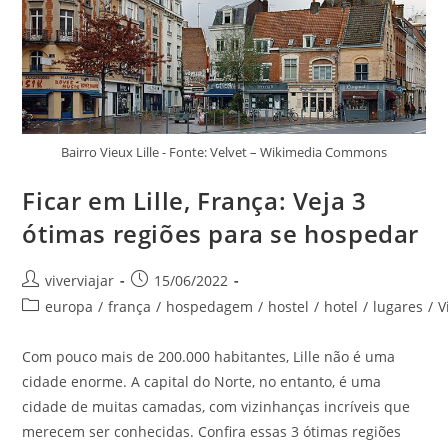
Bairro Vieux Lille - Fonte: Velvet – Wikimedia Commons
Ficar em Lille, França: Veja 3
ótimas regiões para se hospedar
Autor
Post
viverviajar
15/06/2022
do
publicado:
Categoria
europa
/
frança
/
hospedagem
/
hostel
/
hotel
/
lugares
/
V
post:
do
post:
Com pouco mais de 200.000 habitantes, Lille não é uma
cidade enorme. A capital do Norte, no entanto, é uma
cidade de muitas camadas, com vizinhanças incríveis que
merecem ser conhecidas. Confira essas 3 ótimas regiões