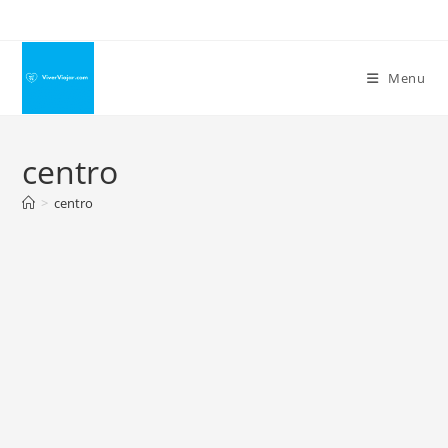
Ir
para
o
Menu
conteúdo
centro
>
centro