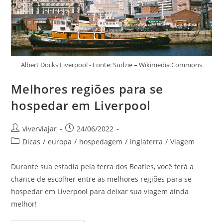
Albert Docks Liverpool - Fonte: Sudzie – Wikimedia Commons
Melhores regiões para se
hospedar em Liverpool
Autor
Post
viverviajar
24/06/2022
do
publicado:
Categoria
Dicas
/
europa
/
hospedagem
/
inglaterra
/
Viagem
post:
do
post:
Durante sua estadia pela terra dos Beatles, você terá a
chance de escolher entre as melhores regiões para se
hospedar em Liverpool para deixar sua viagem ainda
melhor!