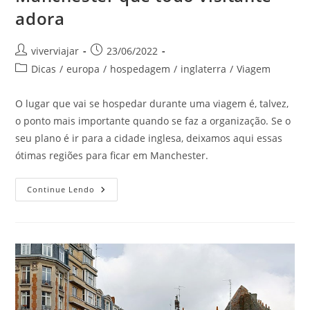
adora
Autor
Post
viverviajar
23/06/2022
do
publicado:
Categoria
Dicas
/
europa
/
hospedagem
/
inglaterra
/
Viagem
post:
do
post:
O lugar que vai se hospedar durante uma viagem é, talvez,
o ponto mais importante quando se faz a organização. Se o
seu plano é ir para a cidade inglesa, deixamos aqui essas
ótimas regiões para ficar em Manchester.
Ótimas
Continue Lendo
Regiões
Para
Ficar
Em
Manchester
Que
Todo
Visitante
Adora