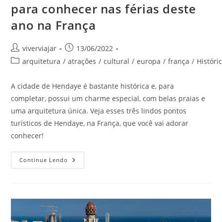
para conhecer nas férias deste
ano na França
Autor
Post
viverviajar
13/06/2022
do
publicado:
Categoria
arquitetura
/
atrações
/
cultural
/
europa
/
frança
/
Históri
post:
do
post:
A cidade de Hendaye é bastante histórica e, para
completar, possui um charme especial, com belas praias e
uma arquitetura única. Veja esses três lindos pontos
turísticos de Hendaye, na França, que você vai adorar
conhecer!
Pontos
Continue Lendo
Turísticos
De
Hendaye
Para
Conhecer
Nas
Férias
Deste