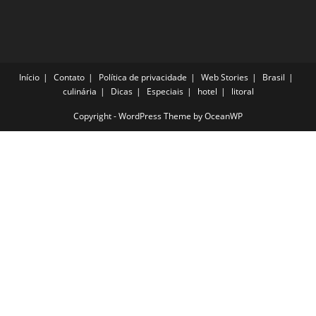
Início
Contato
Política de privacidade
Web Stories
Brasil
culinária
Dicas
Especiais
hotel
litoral
Copyright - WordPress Theme by OceanWP