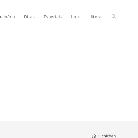
Alternar
ulinária
Dicas
Especiais
hotel
litoral
pesquisa
do
site
>
chichen