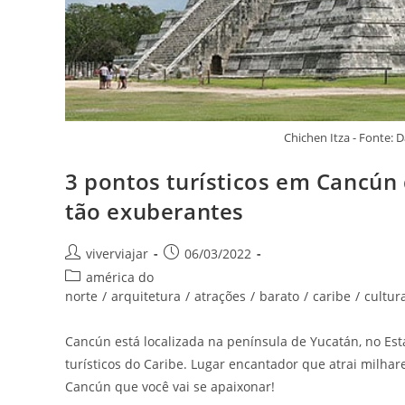
Chichen Itza - Fonte:
3 pontos turísticos em Cancún
tão exuberantes
Autor
Post
viverviajar
06/03/2022
do
publicado:
Categoria
américa do
post:
do
norte
/
arquitetura
/
atrações
/
barato
/
caribe
/
cultur
post:
Cancún está localizada na península de Yucatán, no Est
turísticos do Caribe. Lugar encantador que atrai milhare
Cancún que você vai se apaixonar!