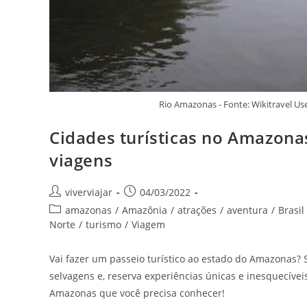
Rio Amazonas - Fonte: Wikitravel U
Cidades turísticas no Amazonas
viagens
Autor
Post
viverviajar
04/03/2022
do
publicado:
Categoria
amazonas
/
Amazônia
/
atrações
/
aventura
/
Brasil
post:
do
Norte
/
turismo
/
Viagem
post:
Vai fazer um passeio turístico ao estado do Amazonas?
selvagens e, reserva experiências únicas e inesquecíveis 
Amazonas que você precisa conhecer!