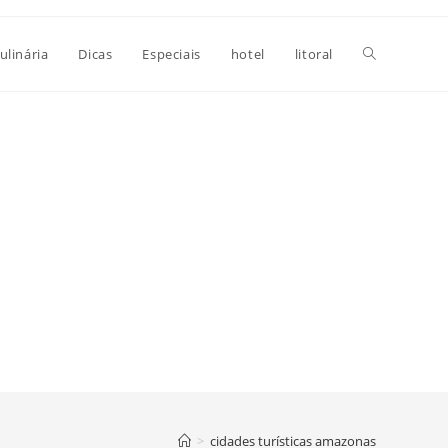
Alternar
ulinária
Dicas
Especiais
hotel
litoral
pesquisa
do
site
>
cidades turísticas amazonas