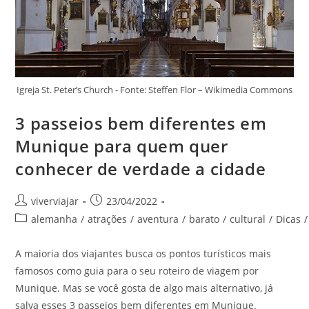
Igreja St. Peter’s Church - Fonte: Steffen Flor – Wikimedia Commons
3 passeios bem diferentes em
Munique para quem quer
conhecer de verdade a cidade
Autor
Post
viverviajar
23/04/2022
do
publicado:
Categoria
alemanha
/
atrações
/
aventura
/
barato
/
cultural
/
Dicas
/
post:
do
post:
A maioria dos viajantes busca os pontos turísticos mais
famosos como guia para o seu roteiro de viagem por
Munique. Mas se você gosta de algo mais alternativo, já
salva esses 3 passeios bem diferentes em Munique.