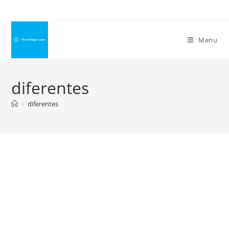
Ir
para
o
Menu
conteúdo
diferentes
>
diferentes