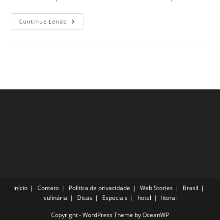
3
Continue Lendo
Passeios
Bem
Diferentes
Em
Munique
Para
Quem
Quer
Conhecer
De
Verdade
A
Cidade
Início
Contato
Política de privacidade
Web Stories
Brasil
culinária
Dicas
Especiais
hotel
litoral
Copyright - WordPress Theme by OceanWP