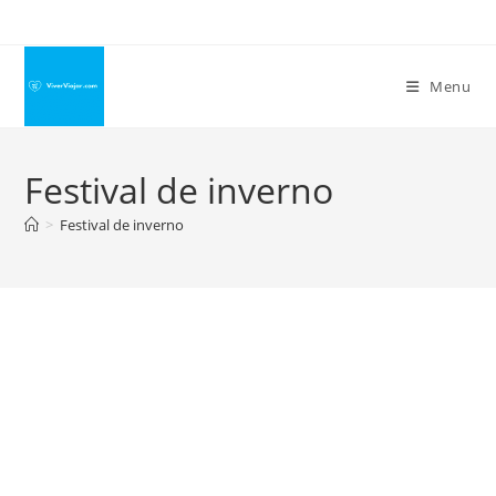
Ir
para
o
Menu
conteúdo
Festival de inverno
>
Festival de inverno