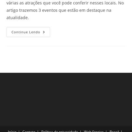
várias as atrações que você pode conferir nesses locais. No
artigo trazemos 3 eventos que estão em destaque na
atualidade.
Principais
Continue Lendo
Festivais
Na
Cidade
De
São
Paulo
–
Parte
3
Início
Contato
Política de privacidade
Web Stories
Brasil