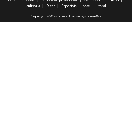
culinária
Dicas
Especiais
hotel
litoral
Copyright - WordPress Theme by OceanWP