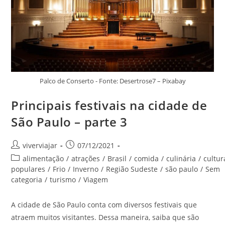
Palco de Conserto - Fonte: Desertrose7 – Pixabay
Principais festivais na cidade de
São Paulo – parte 3
Autor
Post
viverviajar
07/12/2021
do
publicado:
Categoria
alimentação
/
atrações
/
Brasil
/
comida
/
culinária
/
cultur
post:
do
populares
/
Frio
/
Inverno
/
Região Sudeste
/
são paulo
/
Sem
post:
categoria
/
turismo
/
Viagem
A cidade de São Paulo conta com diversos festivais que
atraem muitos visitantes. Dessa maneira, saiba que são