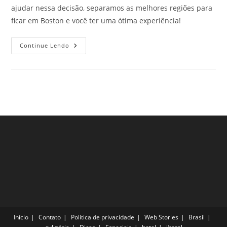
ajudar nessa decisão, separamos as melhores regiões para
ficar em Boston e você ter uma ótima experiência!
Melhores
Continue Lendo
Regiões
Para
Ficar
Em
Boston
E
Aproveitar
O
Que
A
Cidade
Tem
De
Melhor
Início
Contato
Política de privacidade
Web Stories
Brasil