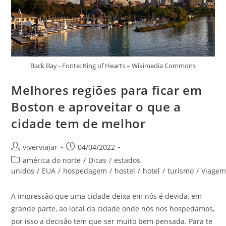
Back Bay - Fonte: King of Hearts – Wikimedia Commons
Melhores regiões para ficar em
Boston e aproveitar o que a
cidade tem de melhor
Autor
Post
viverviajar
04/04/2022
do
publicado:
Categoria
américa do norte
/
Dicas
/
estados
post:
do
unidos
/
EUA
/
hospedagem
/
hostel
/
hotel
/
turismo
/
Viage
post:
A impressão que uma cidade deixa em nós é devida, em
grande parte, ao local da cidade onde nós nos hospedamos,
por isso a decisão tem que ser muito bem pensada. Para te