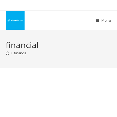
Ir
para
o
Menu
conteúdo
financial
>
financial