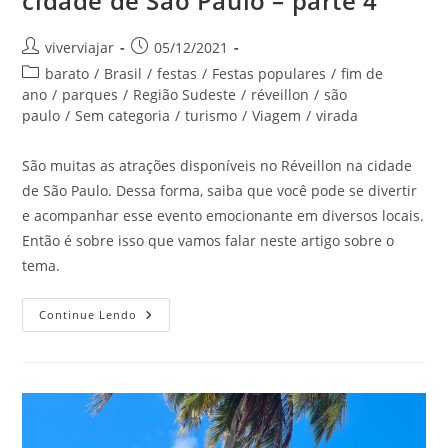
cidade de São Paulo – parte 4
Autor
Post
viverviajar
05/12/2021
do
publicado:
Categoria
barato
/
Brasil
/
festas
/
Festas populares
/
fim de
post:
do
ano
/
parques
/
Região Sudeste
/
réveillon
/
são
post:
paulo
/
Sem categoria
/
turismo
/
Viagem
/
virada
São muitas as atrações disponíveis no Réveillon na cidade
de São Paulo. Dessa forma, saiba que você pode se divertir
e acompanhar esse evento emocionante em diversos locais.
Então é sobre isso que vamos falar neste artigo sobre o
tema.
Onde
Continue Lendo
Passar
O
Réveillon
Na
Cidade
De
São
Paulo
–