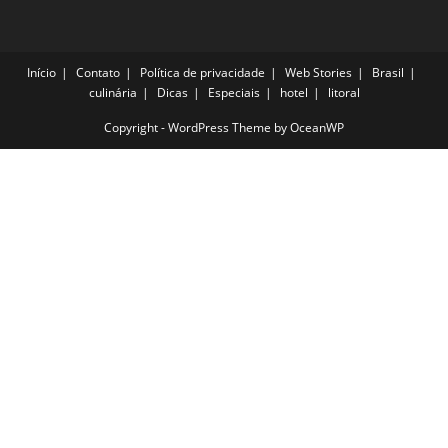
Início
Contato
Política de privacidade
Web Stories
Brasil
culinária
Dicas
Especiais
hotel
litoral
Copyright - WordPress Theme by OceanWP