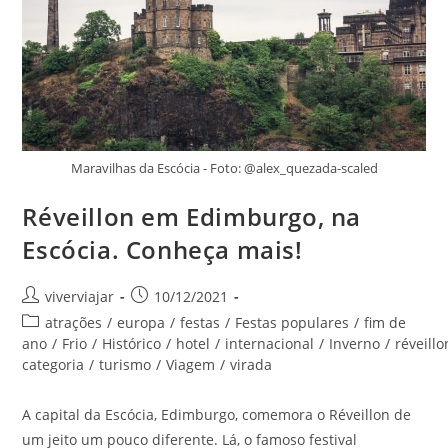
Maravilhas da Escócia - Foto: @alex_quezada-scaled
Réveillon em Edimburgo, na
Escócia. Conheça mais!
Autor
Post
viverviajar
10/12/2021
do
publicado:
Categoria
atrações
/
europa
/
festas
/
Festas populares
/
fim de
post:
do
ano
/
Frio
/
Histórico
/
hotel
/
internacional
/
Inverno
/
réveillo
post:
categoria
/
turismo
/
Viagem
/
virada
A capital da Escócia, Edimburgo, comemora o Réveillon de
um jeito um pouco diferente. Lá, o famoso festival