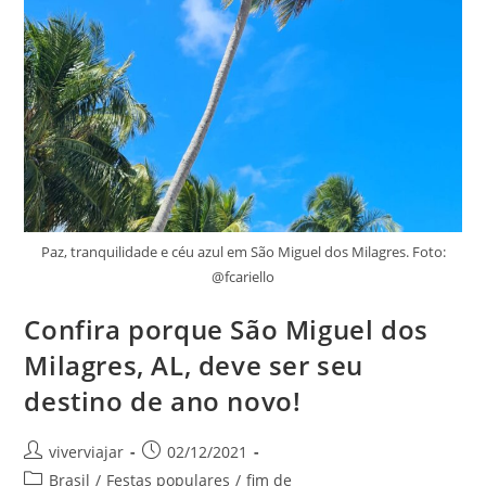
Parte
4
Paz, tranquilidade e céu azul em São Miguel dos Milagres. Foto:
@fcariello
Confira porque São Miguel dos
Milagres, AL, deve ser seu
destino de ano novo!
Autor
Post
viverviajar
02/12/2021
do
publicado:
Categoria
Brasil
/
Festas populares
/
fim de