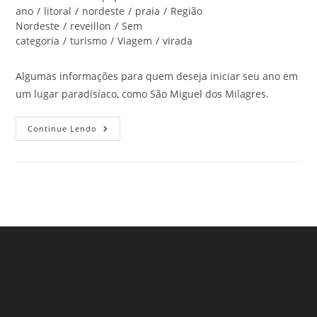
post:
do
ano
/
litoral
/
nordeste
/
praia
/
Região
post:
Nordeste
/
reveillon
/
Sem
categoria
/
turismo
/
Viagem
/
virada
Algumas informações para quem deseja iniciar seu ano em
um lugar paradisíaco, como São Miguel dos Milagres.
Confira
Continue Lendo
Porque
São
Miguel
Dos
Milagres,
AL,
Deve
Ser
Seu
Destino
De
Ano
Novo!