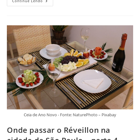
Réveillon
Continue Lendo
Na
Nova
Zelândia
Não
Pode
Ficar
Fora
Da
Sua
Lista
Ceia de Ano Novo - Fonte: NaturePhoto – Pixabay
Onde passar o Réveillon na