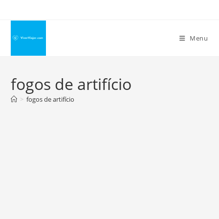
Ir
para
o
Menu
conteúdo
fogos de artifício
>
fogos de artifício