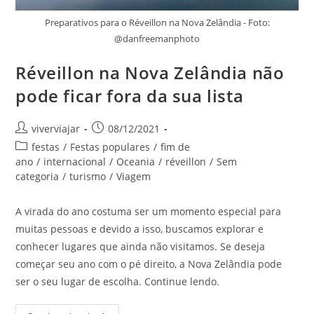
Preparativos para o Réveillon na Nova Zelândia - Foto:
@danfreemanphoto
Réveillon na Nova Zelândia não
pode ficar fora da sua lista
Autor
Post
viverviajar
08/12/2021
do
publicado:
Categoria
festas
/
Festas populares
/
fim de
post:
do
ano
/
internacional
/
Oceania
/
réveillon
/
Sem
post:
categoria
/
turismo
/
Viagem
A virada do ano costuma ser um momento especial para
muitas pessoas e devido a isso, buscamos explorar e
conhecer lugares que ainda não visitamos. Se deseja
começar seu ano com o pé direito, a Nova Zelândia pode
ser o seu lugar de escolha. Continue lendo.