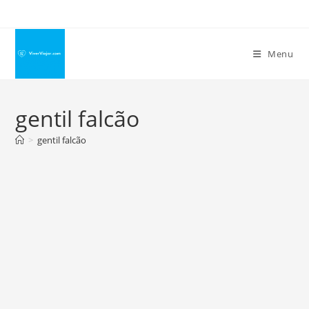
Ir
para
o
Menu
conteúdo
gentil falcão
>
gentil falcão