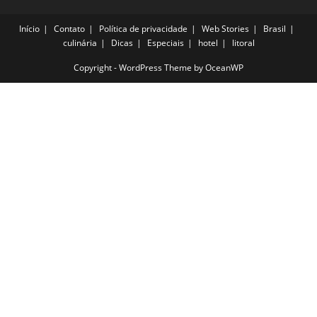
Início
Contato
Política de privacidade
Web Stories
Brasil
culinária
Dicas
Especiais
hotel
litoral
Copyright - WordPress Theme by OceanWP