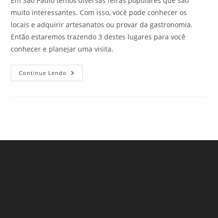
Em São Paulo temos diversas feiras populares que são
muito interessantes. Com isso, você pode conhecer os
locais e adquirir artesanatos ou provar da gastronomia.
Então estaremos trazendo 3 destes lugares para você
conhecer e planejar uma visita.
Feiras
Continue Lendo
Populares
Em
São
Paulo
–
Parte
5