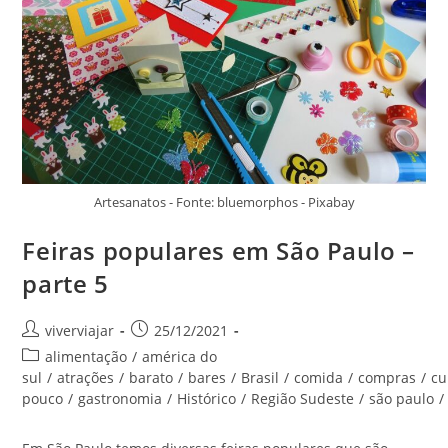
Artesanatos - Fonte: bluemorphos - Pixabay
Feiras populares em São Paulo –
parte 5
Autor
Post
viverviajar
25/12/2021
do
publicado:
Categoria
alimentação
/
américa do
post:
do
sul
/
atrações
/
barato
/
bares
/
Brasil
/
comida
/
compras
/
cu
post:
pouco
/
gastronomia
/
Histórico
/
Região Sudeste
/
são paulo
/