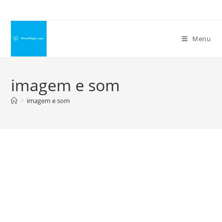
Ir
para
o
Menu
conteúdo
imagem e som
>
imagem e som