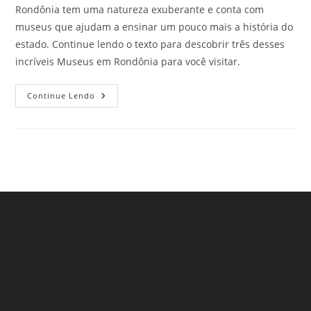
Rondônia tem uma natureza exuberante e conta com
museus que ajudam a ensinar um pouco mais a história do
estado. Continue lendo o texto para descobrir três desses
incríveis Museus em Rondônia para você visitar.
Museus
Continue Lendo
Em
Rondônia
Que
Surpreendem
E
Encantam
Todos
Os
Visitantes