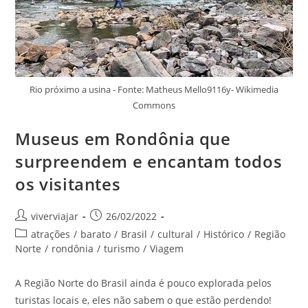
Rio próximo a usina - Fonte: Matheus Mello9116y- Wikimedia
Commons
Museus em Rondônia que
surpreendem e encantam todos
os visitantes
Autor
Post
viverviajar
26/02/2022
do
publicado:
Categoria
atrações
/
barato
/
Brasil
/
cultural
/
Histórico
/
Região
post:
do
Norte
/
rondônia
/
turismo
/
Viagem
post:
A Região Norte do Brasil ainda é pouco explorada pelos
turistas locais e, eles não sabem o que estão perdendo!