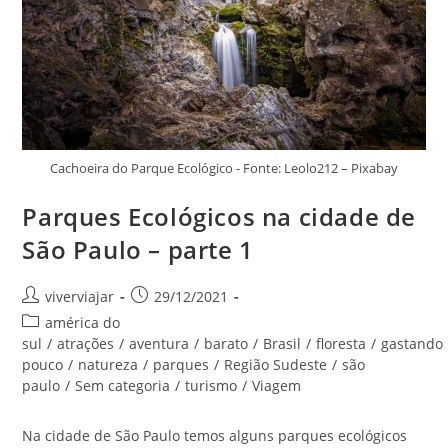
Cachoeira do Parque Ecológico - Fonte: Leolo212 – Pixabay
Parques Ecológicos na cidade de
São Paulo – parte 1
Autor
Post
viverviajar
29/12/2021
do
publicado:
Categoria
américa do
post:
do
sul
/
atrações
/
aventura
/
barato
/
Brasil
/
floresta
/
gastando
post:
pouco
/
natureza
/
parques
/
Região Sudeste
/
são
paulo
/
Sem categoria
/
turismo
/
Viagem
Na cidade de São Paulo temos alguns parques ecológicos