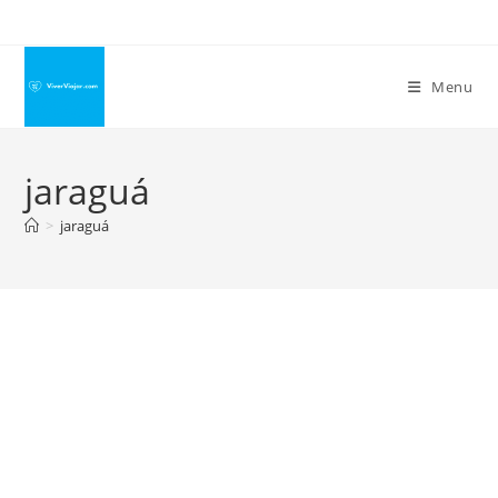
Ir
para
o
Menu
conteúdo
jaraguá
>
jaraguá