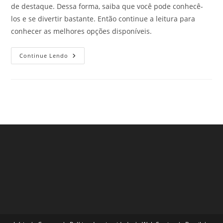
de destaque. Dessa forma, saiba que você pode conhecê-
los e se divertir bastante. Então continue a leitura para
conhecer as melhores opções disponíveis.
Parques
Continue Lendo
Ecológicos
Na
Cidade
De
São
Paulo
–
Parte
1