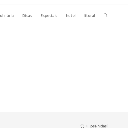
Alternar
ulinária
Dicas
Especiais
hotel
litoral
pesquisa
do
site
>
josé hidasí