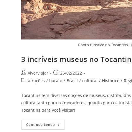
Ponto turístico no Tocantins 
3 incríveis museus no Tocantin
Autor
Post
viverviajar
26/02/2022
do
publicado:
Categoria
atrações
/
barato
/
Brasil
/
cultural
/
Histórico
/
Reg
post:
do
post:
Tocantins tem diversas opções de museus, distribuído
cultura tanto para os moradores, quanto para os turista
Tocantins para você visitar!
3
Continue Lendo
Incríveis