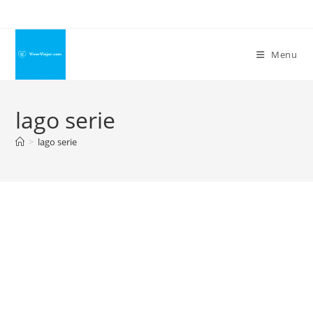
Ir
para
o
Menu
conteúdo
lago serie
>
lago serie