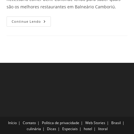
são os melhores restaurantes em Balneário Camboriú.
Melhores
Continue Lendo
Restaurantes
Em
Balneário
Camboriú.
Confira!
Início
Contato
Política de privacidade
Web Stories
Brasil
culinária
Dicas
Especiais
hotel
litoral