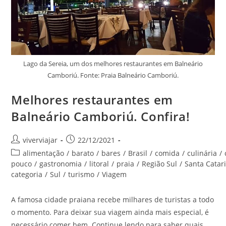
Lago da Sereia, um dos melhores restaurantes em Balneário
Camboriú. Fonte: Praia Balneário Camboriú.
Melhores restaurantes em
Balneário Camboriú. Confira!
Autor
Post
viverviajar
22/12/2021
do
publicado:
Categoria
alimentação
/
barato
/
bares
/
Brasil
/
comida
/
culinária
/
post:
do
pouco
/
gastronomia
/
litoral
/
praia
/
Região Sul
/
Santa Catar
post:
categoria
/
Sul
/
turismo
/
Viagem
A famosa cidade praiana recebe milhares de turistas a todo
o momento. Para deixar sua viagem ainda mais especial, é
necessário comer bem. Continue lendo para saber quais