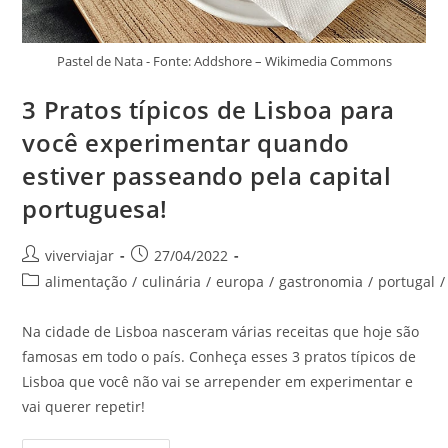
Pastel de Nata - Fonte: Addshore – Wikimedia Commons
3 Pratos típicos de Lisboa para
você experimentar quando
estiver passeando pela capital
portuguesa!
Autor
Post
viverviajar
27/04/2022
do
publicado:
Categoria
alimentação
/
culinária
/
europa
/
gastronomia
/
portugal
/
post:
do
post:
Na cidade de Lisboa nasceram várias receitas que hoje são
famosas em todo o país. Conheça esses 3 pratos típicos de
Lisboa que você não vai se arrepender em experimentar e
vai querer repetir!