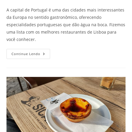
do
post:
A capital de Portugal é uma das cidades mais interessantes
da Europa no sentido gastronômico, oferecendo
especialidades portuguesas que dão água na boca. Fizemos
uma lista com os melhores restaurantes de Lisboa para
você conhecer.
Melhores
Continue Lendo
Restaurantes
De
Lisboa
Para
Colocar
Na
Lista
De
Viagem
Dessas
Férias