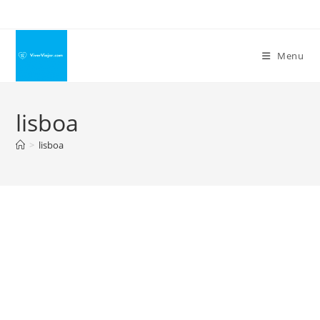
Ir
para
o
Menu
conteúdo
lisboa
>
lisboa