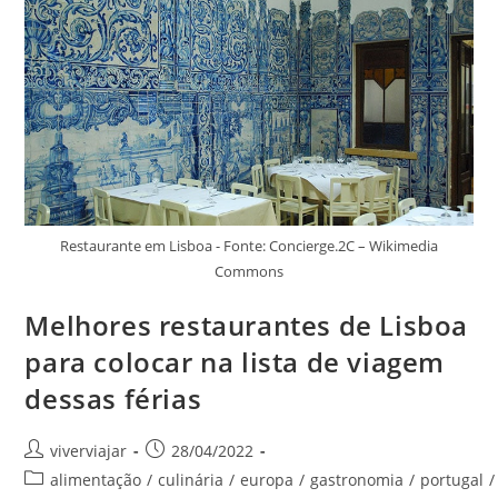
Lisboa
E
Aproveitar
Ao
Máximo
A
Cidade
Restaurante em Lisboa - Fonte: Concierge.2C – Wikimedia
Commons
Melhores restaurantes de Lisboa
para colocar na lista de viagem
dessas férias
Autor
Post
viverviajar
28/04/2022
do
publicado:
Categoria
alimentação
/
culinária
/
europa
/
gastronomia
/
portugal
/
post: