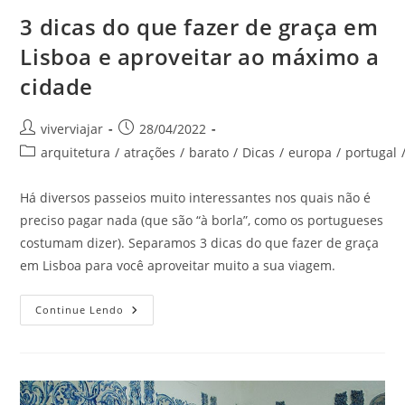
3 dicas do que fazer de graça em
Lisboa e aproveitar ao máximo a
cidade
Autor
Post
viverviajar
28/04/2022
do
publicado:
Categoria
arquitetura
/
atrações
/
barato
/
Dicas
/
europa
/
portugal
post:
do
post:
Há diversos passeios muito interessantes nos quais não é
preciso pagar nada (que são “à borla”, como os portugueses
costumam dizer). Separamos 3 dicas do que fazer de graça
em Lisboa para você aproveitar muito a sua viagem.
3
Continue Lendo
Dicas
Do
Que
Fazer
De
Graça
Em