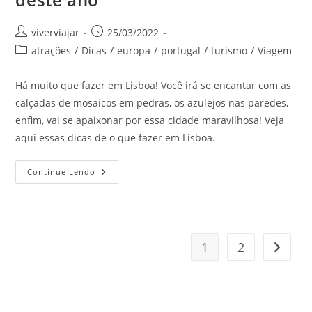
Autor
Post
viverviajar
25/03/2022
do
publicado:
Categoria
atrações
/
Dicas
/
europa
/
portugal
/
turismo
/
Viagem
post:
do
post:
Há muito que fazer em Lisboa! Você irá se encantar com as
calçadas de mosaicos em pedras, os azulejos nas paredes,
enfim, vai se apaixonar por essa cidade maravilhosa! Veja
aqui essas dicas de o que fazer em Lisboa.
O
Continue Lendo
Que
Fazer
Em
Lisboa
Para
Se
Divertir
1
2
Ir para
E
Aproveitar
As
Férias
Deste
Ano