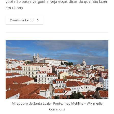
você não passe vergonha, veja essas dicas do que não fazer
em Lisboa.
3
Continue Lendo
Dicas
Do
Que
Não
Fazer
Em
Lisboa
Que
Vão
Salvar
Suas
Férias
Miradouro de Santa Luzia - Fonte: Ingo Mehling – Wikimedia
Commons