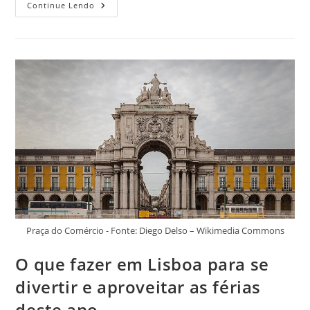
3
Continue Lendo
Pratos
Típicos
De
Lisboa
Para
Você
Experimentar
Quando
Estiver
Passeando
Pela
Capital
Portuguesa!
Praça do Comércio - Fonte: Diego Delso – Wikimedia Commons
O que fazer em Lisboa para se
divertir e aproveitar as férias
deste ano