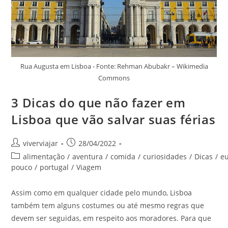
Rua Augusta em Lisboa - Fonte: Rehman Abubakr – Wikimedia
Commons
3 Dicas do que não fazer em
Lisboa que vão salvar suas férias
Autor
Post
viverviajar
28/04/2022
do
publicado:
Categoria
alimentação
/
aventura
/
comida
/
curiosidades
/
Dicas
/
e
post:
do
pouco
/
portugal
/
Viagem
post:
Assim como em qualquer cidade pelo mundo, Lisboa
também tem alguns costumes ou até mesmo regras que
devem ser seguidas, em respeito aos moradores. Para que