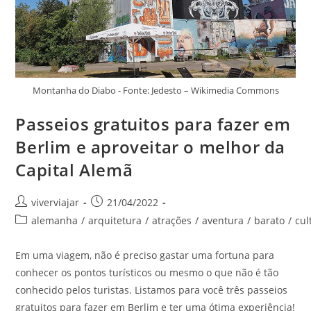
Montanha do Diabo - Fonte: Jedesto – Wikimedia Commons
Passeios gratuitos para fazer em
Berlim e aproveitar o melhor da
Capital Alemã
Autor
Post
viverviajar
21/04/2022
do
publicado:
Categoria
alemanha
/
arquitetura
/
atrações
/
aventura
/
barato
/
cul
post:
do
post:
Em uma viagem, não é preciso gastar uma fortuna para
conhecer os pontos turísticos ou mesmo o que não é tão
conhecido pelos turistas. Listamos para você três passeios
gratuitos para fazer em Berlim e ter uma ótima experiência!