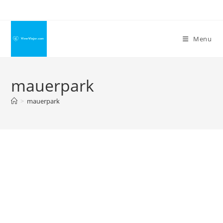
Ir
para
o
Menu
conteúdo
mauerpark
>
mauerpark