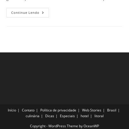
Passeios
Continue Lendo
Gratuitos
Para
Fazer
Em
Berlim
E
Aproveitar
O
Melhor
Da
Capital
Alemã
Início
Contato
Política de privacidade
Web Stories
Brasil
culinária
Dicas
Especiais
hotel
litoral
Copyright - WordPress Theme by OceanWP