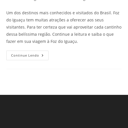
Um dos destinos mais conhecidos e visitados do Brasil. Foz
do Iguaçu tem muitas atrações a oferecer aos seus
visitantes. Para ter certeza que vai aproveitar cada cantinho
dessa belíssima região. Continue a leitura e saiba o que
fazer em sua viagem à Foz do Iguaçu.
O
Continue Lendo
Que
Fazer
Em
Foz
Do
Iguaçu,
PR.
Clique
E
Confira!