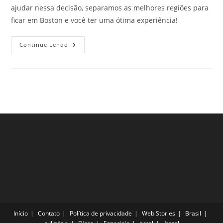
ajudar nessa decisão, separamos as melhores regiões para
ficar em Boston e você ter uma ótima experiência!
Melhores
Continue Lendo
Regiões
Para
Ficar
Em
Boston
E
Aproveitar
O
Que
A
Cidade
Tem
De
Melhor
Início
Contato
Política de privacidade
Web Stories
Brasil