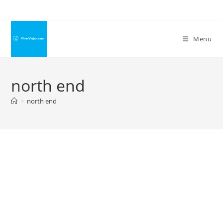
Ir
para
o
Menu
conteúdo
north end
>
north end