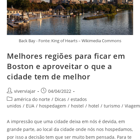
Back Bay - Fonte: King of Hearts – Wikimedia Commons
Melhores regiões para ficar em
Boston e aproveitar o que a
cidade tem de melhor
Autor
Post
viverviajar
04/04/2022
do
publicado:
Categoria
américa do norte
/
Dicas
/
estados
post:
do
unidos
/
EUA
/
hospedagem
/
hostel
/
hotel
/
turismo
/
Viage
post:
A impressão que uma cidade deixa em nós é devida, em
grande parte, ao local da cidade onde nós nos hospedamos,
por isso a decisão tem que ser muito bem pensada. Para te