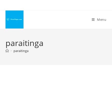
Ir
para
o
Menu
conteúdo
paraitinga
>
paraitinga