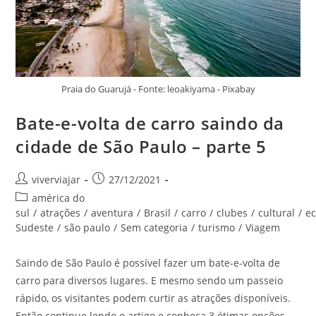
Praia do Guarujá - Fonte: leoakiyama - Pixabay
Bate-e-volta de carro saindo da
cidade de São Paulo – parte 5
Autor
Post
viverviajar
27/12/2021
do
publicado:
Categoria
américa do
post:
do
sul
/
atrações
/
aventura
/
Brasil
/
carro
/
clubes
/
cultural
/
e
post:
Sudeste
/
são paulo
/
Sem categoria
/
turismo
/
Viagem
Saindo de São Paulo é possível fazer um bate-e-volta de
carro para diversos lugares. E mesmo sendo um passeio
rápido, os visitantes podem curtir as atrações disponíveis.
Então continue lendo o artigo e conheça 3 ótimas opções.