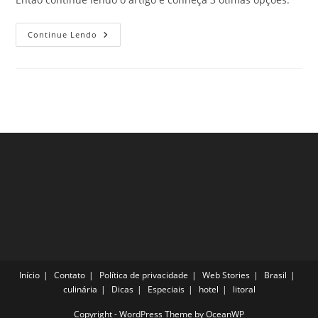
Bate-
Continue Lendo
E-
Volta
De
Carro
Saindo
Da
Cidade
De
São
Paulo
–
Parte
5
Início
Contato
Política de privacidade
Web Stories
Brasil
culinária
Dicas
Especiais
hotel
litoral
Copyright - WordPress Theme by OceanWP