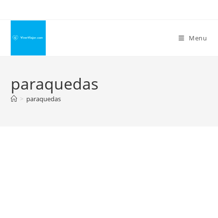
Ir
para
o
Menu
conteúdo
paraquedas
>
paraquedas