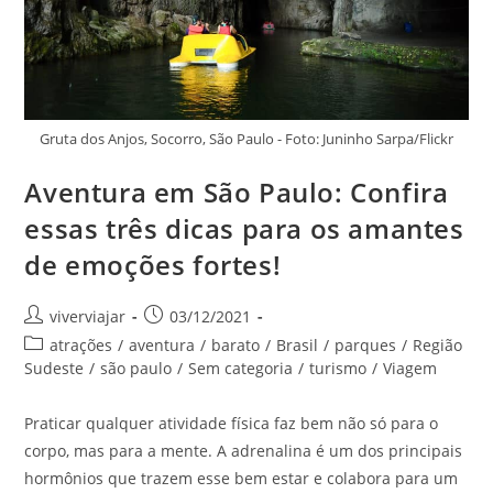
Gruta dos Anjos, Socorro, São Paulo - Foto: Juninho Sarpa/Flickr
Aventura em São Paulo: Confira
essas três dicas para os amantes
de emoções fortes!
Autor
Post
viverviajar
03/12/2021
do
publicado:
Categoria
atrações
/
aventura
/
barato
/
Brasil
/
parques
/
Região
post:
do
Sudeste
/
são paulo
/
Sem categoria
/
turismo
/
Viagem
post:
Praticar qualquer atividade física faz bem não só para o
corpo, mas para a mente. A adrenalina é um dos principais
hormônios que trazem esse bem estar e colabora para um