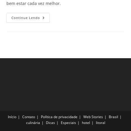
bem estar cada vez melhor.
Aventura
Continue Lendo
Em
São
Paulo:
Confira
Essas
Três
Dicas
Para
Os
Amantes
De
Emoções
Fortes!
Início
Contato
Política de privacidade
Web Stories
Brasil
culinária
Dicas
Especiais
hotel
litoral