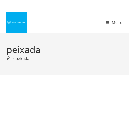
Ir
para
o
Menu
conteúdo
peixada
>
peixada