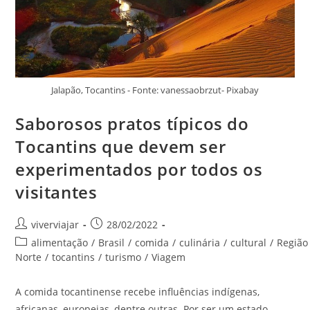
Jalapão, Tocantins - Fonte: vanessaobrzut- Pixabay
Saborosos pratos típicos do
Tocantins que devem ser
experimentados por todos os
visitantes
Autor
Post
viverviajar
28/02/2022
do
publicado:
Categoria
alimentação
/
Brasil
/
comida
/
culinária
/
cultural
/
Região
post:
do
Norte
/
tocantins
/
turismo
/
Viagem
post:
A comida tocantinense recebe influências indígenas,
africanas, europeias, dentre outras. Por ser um estado