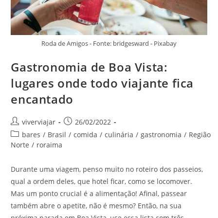
Roda de Amigos - Fonte: bridgesward - Pixabay
Gastronomia de Boa Vista:
lugares onde todo viajante fica
encantado
Autor
Post
viverviajar
26/02/2022
do
publicado:
Categoria
bares
/
Brasil
/
comida
/
culinária
/
gastronomia
/
Região
post:
do
Norte
/
roraima
post:
Durante uma viagem, penso muito no roteiro dos passeios,
qual a ordem deles, que hotel ficar, como se locomover.
Mas um ponto crucial é a alimentação! Afinal, passear
também abre o apetite, não é mesmo? Então, na sua
próxima parada em Boa Vista, use essa lista com três