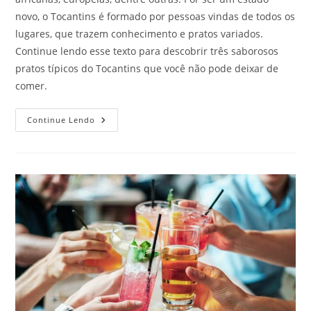
novo, o Tocantins é formado por pessoas vindas de todos os
lugares, que trazem conhecimento e pratos variados.
Continue lendo esse texto para descobrir três saborosos
pratos típicos do Tocantins que você não pode deixar de
comer.
Saborosos
Continue Lendo
Pratos
Típicos
Do
Tocantins
Que
Devem
Ser
Experimentados
Por
Todos
Os
Visitantes