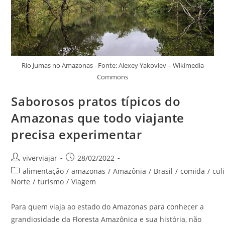
Rio Jumas no Amazonas - Fonte: Alexey Yakovlev – Wikimedia
Commons
Saborosos pratos típicos do
Amazonas que todo viajante
precisa experimentar
Autor
Post
viverviajar
28/02/2022
do
publicado:
Categoria
alimentação
/
amazonas
/
Amazônia
/
Brasil
/
comida
/
cul
post:
do
Norte
/
turismo
/
Viagem
post:
Para quem viaja ao estado do Amazonas para conhecer a
grandiosidade da Floresta Amazônica e sua história, não