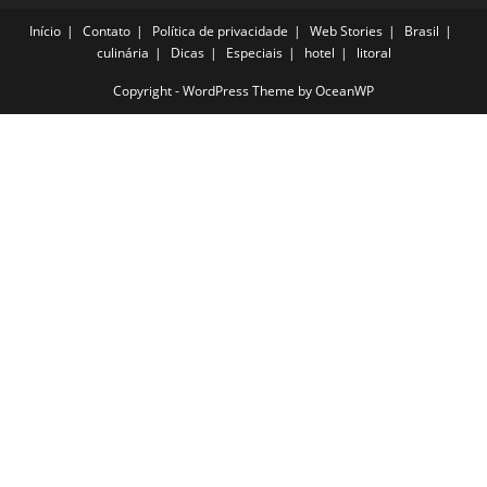
Início
Contato
Política de privacidade
Web Stories
Brasil
culinária
Dicas
Especiais
hotel
litoral
Copyright - WordPress Theme by OceanWP