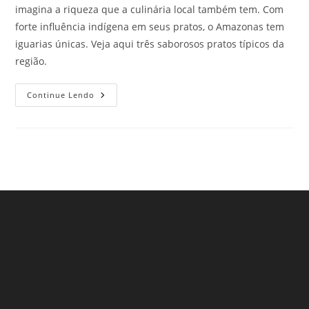
imagina a riqueza que a culinária local também tem. Com
forte influência indígena em seus pratos, o Amazonas tem
iguarias únicas. Veja aqui três saborosos pratos típicos da
região.
Saborosos
Continue Lendo
Pratos
Típicos
Do
Amazonas
Que
Todo
Viajante
Precisa
Experimentar