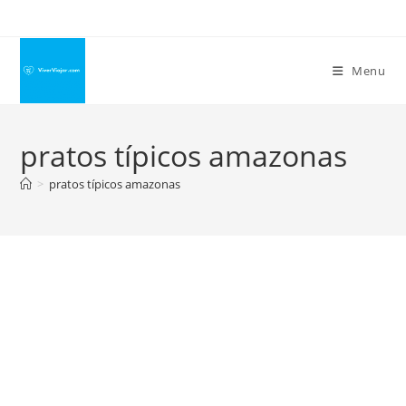
Ir
para
o
Menu
conteúdo
pratos típicos amazonas
>
pratos típicos amazonas