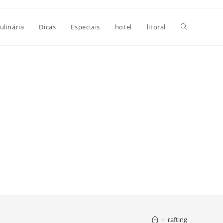
Alternar
ulinária
Dicas
Especiais
hotel
litoral
pesquisa
do
site
>
rafting