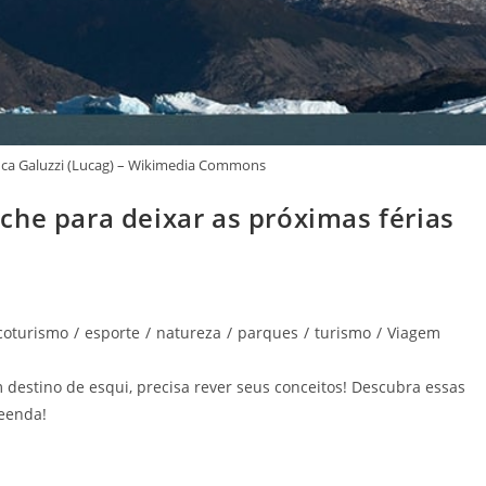
uca Galuzzi (Lucag) – Wikimedia Commons
che para deixar as próximas férias
coturismo
/
esporte
/
natureza
/
parques
/
turismo
/
Viagem
destino de esqui, precisa rever seus conceitos! Descubra essas
reenda!