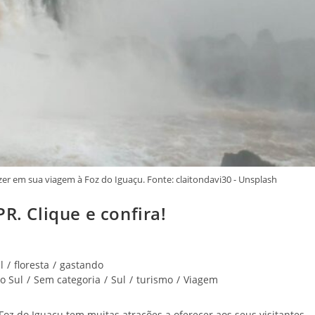
er em sua viagem à Foz do Iguaçu. Fonte: claitondavi30 - Unsplash
R. Clique e confira!
l
/
floresta
/
gastando
o Sul
/
Sem categoria
/
Sul
/
turismo
/
Viagem
Foz do Iguaçu tem muitas atrações a oferecer aos seus visitantes.