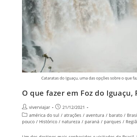
Cataratas do Iguaçu, uma das opções sobre o que faz
O que fazer em Foz do Iguaçu, P
Autor
Post
viverviajar
21/12/2021
do
publicado:
Categoria
américa do sul
/
atrações
/
aventura
/
barato
/
Brasi
post:
do
pouco
/
Histórico
/
natureza
/
paraná
/
parques
/
Regiã
post:
Um dos destinos mais conhecidos e visitados do Brasil. 