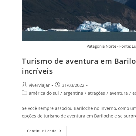
Patagônia Norte - Fonte: L
Turismo de aventura em Barilo
incríveis
Autor
Post
viverviajar
31/03/2022
do
publicado:
Categoria
américa do sul
/
argentina
/
atrações
/
aventura
/
e
post:
do
post:
Se você sempre associou Bariloche no inverno, como um 
opções de turismo de aventura em Bariloche e se surp
Turismo
Continue Lendo
De