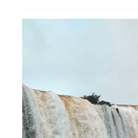
Aventura
Em
Bariloche
Para
Deixar
As
Próximas
Férias
Incríveis