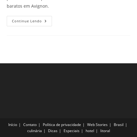
baratos em Avignon.
3
Continue Lendo
Hotéis
Bons
E
Baratos
Em
Avignon,
Para
Aproveitar
França
Confortavelmente
Início
Contato
Política de privacidade
Web Stories
Brasil
culinária
Dicas
Especiais
hotel
litoral