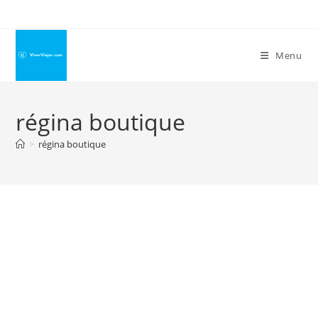
Ir
para
o
Menu
conteúdo
régina boutique
>
régina boutique