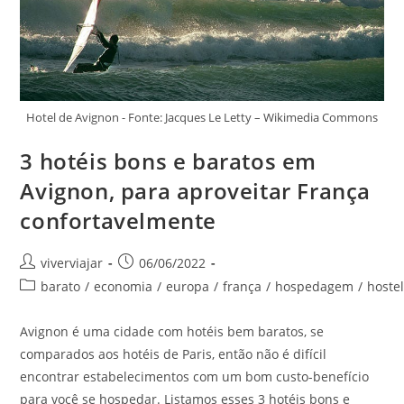
Hotel de Avignon - Fonte: Jacques Le Letty – Wikimedia Commons
3 hotéis bons e baratos em
Avignon, para aproveitar França
confortavelmente
Autor
Post
viverviajar
06/06/2022
do
publicado:
Categoria
barato
/
economia
/
europa
/
frança
/
hospedagem
/
hoste
post:
do
post:
Avignon é uma cidade com hotéis bem baratos, se
comparados aos hotéis de Paris, então não é difícil
encontrar estabelecimentos com um bom custo-benefício
para você se hospedar. Listamos esses 3 hotéis bons e