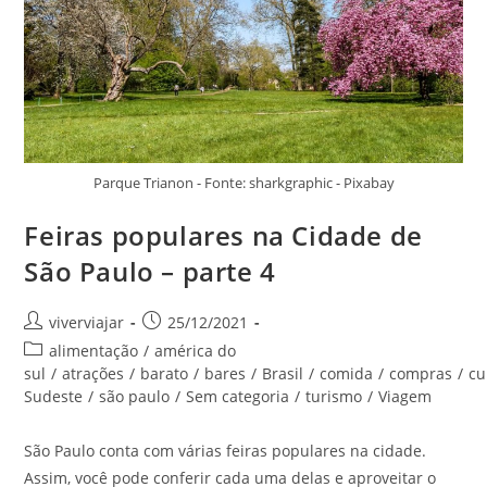
Parque Trianon - Fonte: sharkgraphic - Pixabay
Feiras populares na Cidade de
São Paulo – parte 4
Autor
Post
viverviajar
25/12/2021
do
publicado:
Categoria
alimentação
/
américa do
post:
do
sul
/
atrações
/
barato
/
bares
/
Brasil
/
comida
/
compras
/
cu
post:
Sudeste
/
são paulo
/
Sem categoria
/
turismo
/
Viagem
São Paulo conta com várias feiras populares na cidade.
Assim, você pode conferir cada uma delas e aproveitar o