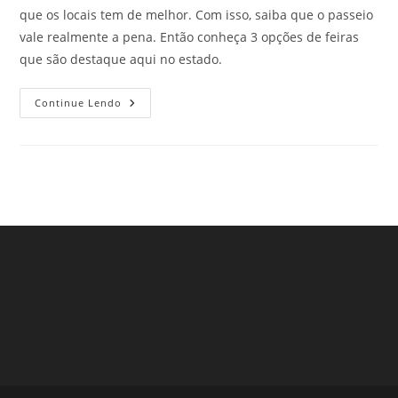
que os locais tem de melhor. Com isso, saiba que o passeio
vale realmente a pena. Então conheça 3 opções de feiras
que são destaque aqui no estado.
Feiras
Continue Lendo
Populares
Na
Cidade
De
São
Paulo
–
Parte
4