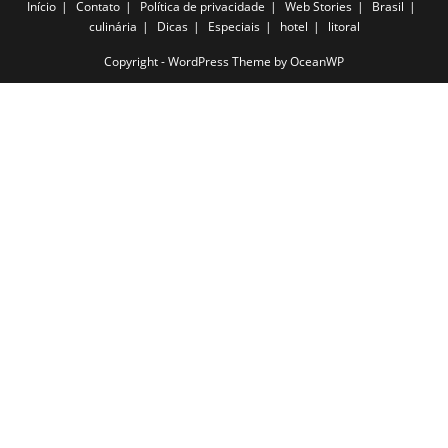
Início
Contato
Política de privacidade
Web Stories
Brasil
culinária
Dicas
Especiais
hotel
litoral
Copyright - WordPress Theme by OceanWP