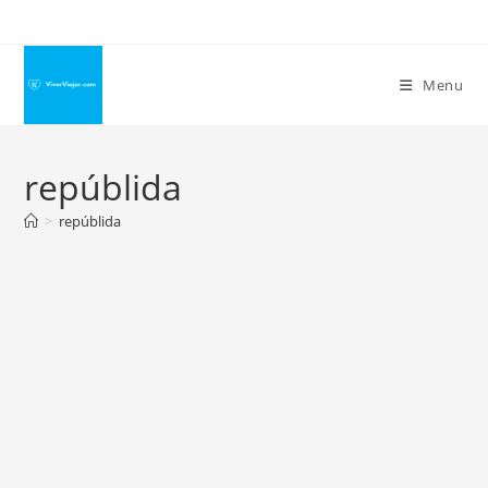
Ir
para
o
Menu
conteúdo
repúblida
>
repúblida