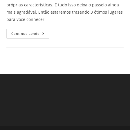
próprias características. E tudo isso deixa o passeio ainda
mais agradável. Então estaremos trazendo 3 ótimos lugares
para você conhecer.
Feiras
Continue Lendo
Populares
Em
São
Paulo
–
Parte
2