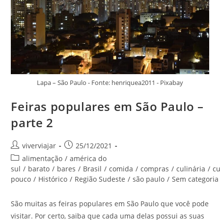
Lapa – São Paulo - Fonte: henriquea2011 - Pixabay
Feiras populares em São Paulo –
parte 2
Autor
Post
viverviajar
25/12/2021
do
publicado:
Categoria
alimentação
/
américa do
post:
do
sul
/
barato
/
bares
/
Brasil
/
comida
/
compras
/
culinária
/
cu
post:
pouco
/
Histórico
/
Região Sudeste
/
são paulo
/
Sem categoria
São muitas as feiras populares em São Paulo que você pode
visitar. Por certo, saiba que cada uma delas possui as suas