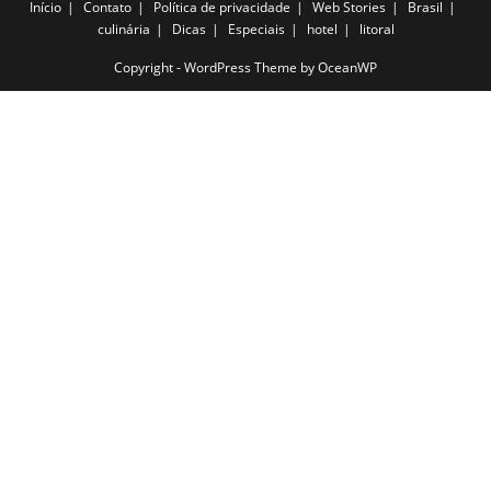
Início
Contato
Política de privacidade
Web Stories
Brasil
culinária
Dicas
Especiais
hotel
litoral
Copyright - WordPress Theme by OceanWP