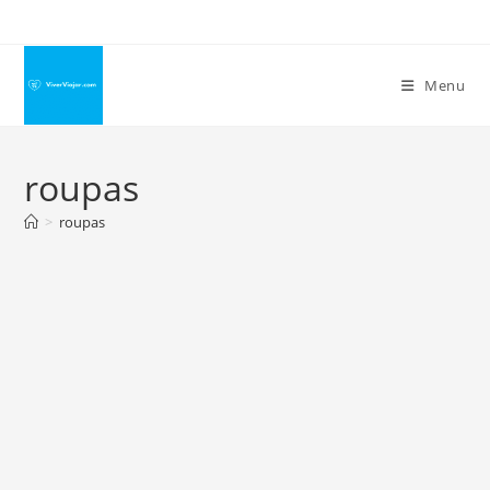
Ir
para
o
Menu
conteúdo
roupas
>
roupas