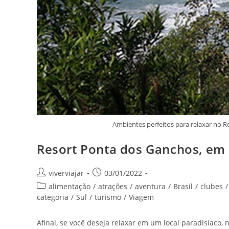
Ambientes perfeitos para relaxar no 
Resort Ponta dos Ganchos, em S
Autor
Post
viverviajar
03/01/2022
do
publicado:
Categoria
alimentação
/
atrações
/
aventura
/
Brasil
/
clubes
/
post:
do
categoria
/
Sul
/
turismo
/
Viagem
post:
Afinal, se você deseja relaxar em um local paradisíaco