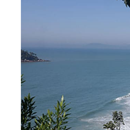
As
Férias
Deste
Ano