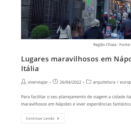
Região Chiaia - Font
Lugares maravilhosos em Nápol
Itália
Autor
Post
Categoria
viverviajar
26/04/2022
arquitetura
/
euro
do
publicado:
do
post:
post:
Para facilitar o seu planejamento de viagem a cidade ital
maravilhosos em Nápoles e viver experiências fantástic
Lugares
Continue Lendo
Maravilhosos
Em
Nápoles