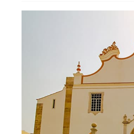
Para
Curtir
As
Próximas
Férias
Na
Itália