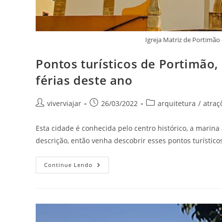
Igreja Matriz de Portimã
Pontos turísticos de Portimão, 
férias deste ano
Autor
Post
Categoria
viverviajar
26/03/2022
arquitetura
/
atraç
do
publicado:
do
post:
post:
Esta cidade é conhecida pelo centro histórico, a marina
descrição, então venha descobrir esses pontos turísticos
Pontos
Continue Lendo
Turísticos
De
Portimão,
Portugal,
Que
São
Perfeitos
Para