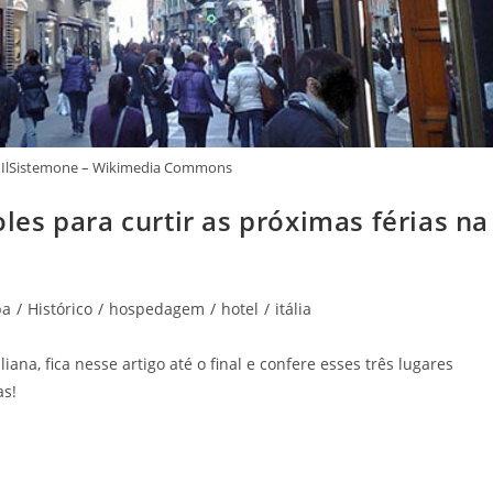
e: IlSistemone – Wikimedia Commons
es para curtir as próximas férias na
pa
/
Histórico
/
hospedagem
/
hotel
/
itália
iana, fica nesse artigo até o final e confere esses três lugares
as!