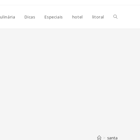
Alternar
ulinária
Dicas
Especiais
hotel
litoral
pesquisa
do
site
>
santa