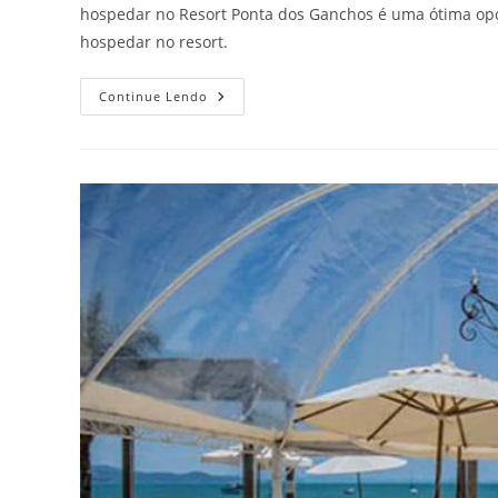
hospedar no Resort Ponta dos Ganchos é uma ótima opção
hospedar no resort.
Resort
Continue Lendo
Ponta
Dos
Ganchos,
Em
SC!
Perfeito
Para
Relaxar.