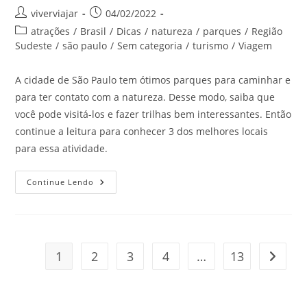
Autor
Post
viverviajar
04/02/2022
do
publicado:
Categoria
atrações
/
Brasil
/
Dicas
/
natureza
/
parques
/
Região
post:
do
Sudeste
/
são paulo
/
Sem categoria
/
turismo
/
Viagem
post:
A cidade de São Paulo tem ótimos parques para caminhar e
para ter contato com a natureza. Desse modo, saiba que
você pode visitá-los e fazer trilhas bem interessantes. Então
continue a leitura para conhecer 3 dos melhores locais
para essa atividade.
Melhores
Continue Lendo
Parques
Para
Caminhar
Em
São
Paulo
1
2
3
4
…
13
Ir para