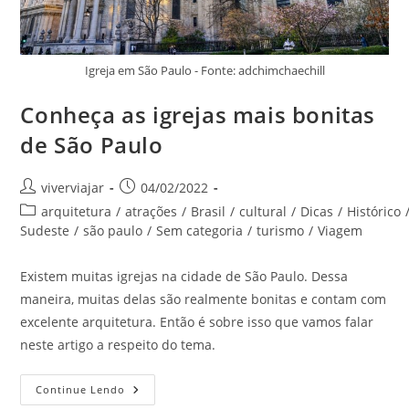
Igreja em São Paulo - Fonte: adchimchaechill
Conheça as igrejas mais bonitas
de São Paulo
Autor
Post
viverviajar
04/02/2022
do
publicado:
Categoria
arquitetura
/
atrações
/
Brasil
/
cultural
/
Dicas
/
Histórico
post:
do
Sudeste
/
são paulo
/
Sem categoria
/
turismo
/
Viagem
post:
Existem muitas igrejas na cidade de São Paulo. Dessa
maneira, muitas delas são realmente bonitas e contam com
excelente arquitetura. Então é sobre isso que vamos falar
neste artigo a respeito do tema.
Conheça
Continue Lendo
As