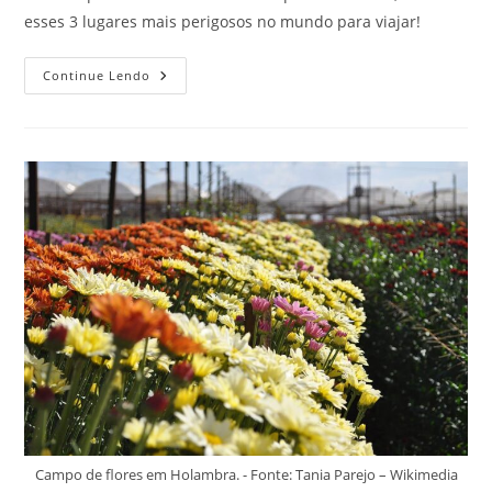
esses 3 lugares mais perigosos no mundo para viajar!
3
Continue Lendo
Lugares
Mais
Perigosos
No
Mundo
Para
Viajar,
Mas
Que
São
Uma
Maravilha!
Campo de flores em Holambra. - Fonte: Tania Parejo – Wikimedia