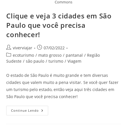
Commons
Clique e veja 3 cidades em São
Paulo que você precisa
conhecer!
Autor
Post
viverviajar
07/02/2022
do
publicado:
Categoria
ecoturismo
/
mato grosso
/
pantanal
/
Região
post:
do
Sudeste
/
são paulo
/
turismo
/
Viagem
post:
O estado de São Paulo é muito grande e tem diversas
cidades que valem muito a pena visitar. Se você quer fazer
um turismo pelo estado, então veja aqui três cidades em
São Paulo que você precisa conhecer!
Clique
Continue Lendo
E
Veja
3
Cidades