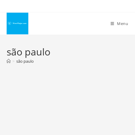
Ir
para
o
Menu
conteúdo
são paulo
>
são paulo