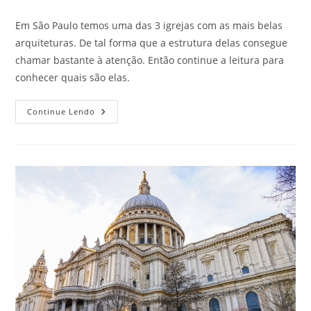
do
publicado:
do
post:
post:
Em São Paulo temos uma das 3 igrejas com as mais belas
arquiteturas. De tal forma que a estrutura delas consegue
chamar bastante à atenção. Então continue a leitura para
conhecer quais são elas.
Saiba
Continue Lendo
Quais
São
As
3
Igrejas
Mais
Bonitas
De
São
Paulo