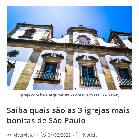
Em
São
Paulo
Que
Você
Precisa
Conhecer!
Igreja com bela arquitetura - Fonte: japyassu - Pixabay
Saiba quais são as 3 igrejas mais
bonitas de São Paulo
Autor
Post
Categoria
viverviajar
04/02/2022
Noticia