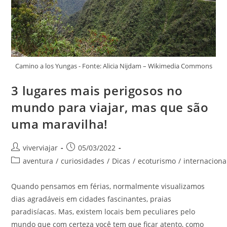
Camino a los Yungas - Fonte: Alicia Nijdam – Wikimedia Commons
3 lugares mais perigosos no
mundo para viajar, mas que são
uma maravilha!
Autor
Post
viverviajar
05/03/2022
do
publicado:
Categoria
aventura
/
curiosidades
/
Dicas
/
ecoturismo
/
internaciona
post:
do
post:
Quando pensamos em férias, normalmente visualizamos
dias agradáveis em cidades fascinantes, praias
paradisíacas. Mas, existem locais bem peculiares pelo
mundo que com certeza você tem que ficar atento, como