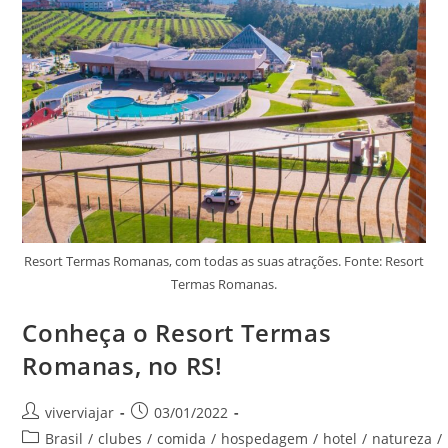
Resort Termas Romanas, com todas as suas atrações. Fonte: Resort
Termas Romanas.
Conheça o Resort Termas
Romanas, no RS!
Autor
Post
viverviajar
03/01/2022
do
publicado:
Categoria
Brasil
/
clubes
/
comida
/
hospedagem
/
hotel
/
natureza
/