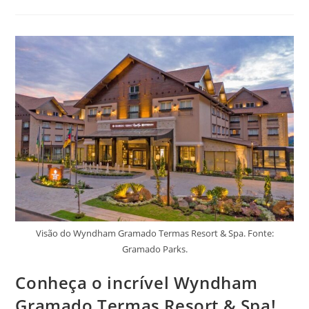
Interior
De
Santa
Catarina!
São
Incríveis,
Veja:
Visão do Wyndham Gramado Termas Resort & Spa. Fonte:
Gramado Parks.
Conheça o incrível Wyndham
Gramado Termas Resort & Spa!