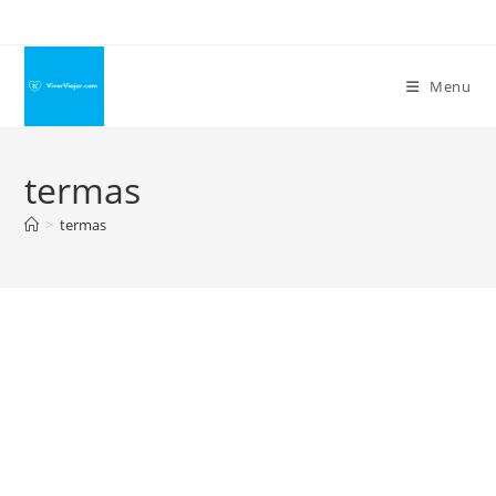
Ir
para
o
Menu
conteúdo
termas
>
termas