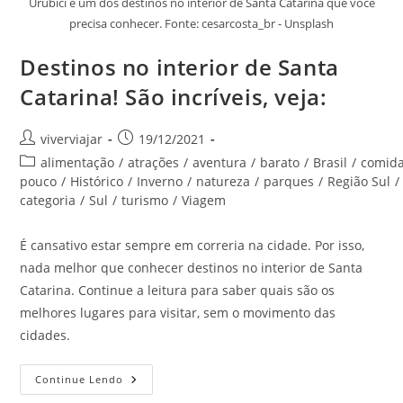
Urubici é um dos destinos no interior de Santa Catarina que você
precisa conhecer. Fonte: cesarcosta_br - Unsplash
Destinos no interior de Santa
Catarina! São incríveis, veja:
Autor
Post
viverviajar
19/12/2021
do
publicado:
Categoria
alimentação
/
atrações
/
aventura
/
barato
/
Brasil
/
comid
post:
do
pouco
/
Histórico
/
Inverno
/
natureza
/
parques
/
Região Sul
/
post:
categoria
/
Sul
/
turismo
/
Viagem
É cansativo estar sempre em correria na cidade. Por isso,
nada melhor que conhecer destinos no interior de Santa
Catarina. Continue a leitura para saber quais são os
melhores lugares para visitar, sem o movimento das
cidades.
Destinos
Continue Lendo
No