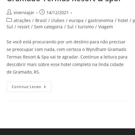
Autor
Post
viverviajar
14/12/2021
do
publicado:
Categoria
atrações
/
Brasil
/
clubes
/
europa
/
gastronomia
/
hotel
/
post:
do
Sul
/
resort
/
Sem categoria
/
Sul
/
turismo
/
Viagem
post:
Se você está procurando por um destino para não precisar
se preocupar com nada, com certeza o Wyndham Gramado
Termas Resort & Spa vai te agradar. Continue a leitura para
descobrir mais sobre esse hotel completo na linda cidade
de Gramado, RS.
Conheça
Continue Lendo
O
Incrível
Wyndham
Gramado
Termas
Resort
&
Spa!