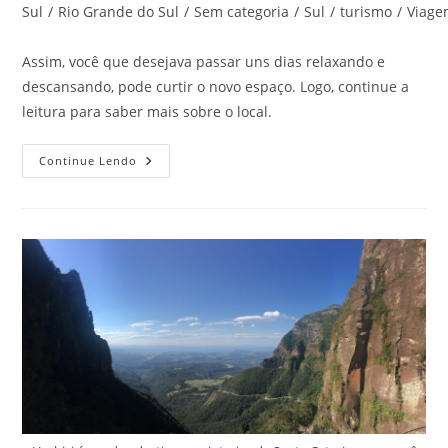
post:
do
Sul
/
Rio Grande do Sul
/
Sem categoria
/
Sul
/
turismo
/
Viag
post:
Assim, você que desejava passar uns dias relaxando e
descansando, pode curtir o novo espaço. Logo, continue a
leitura para saber mais sobre o local.
Conheça
Continue Lendo
O
Resort
Termas
Romanas,
No
RS!