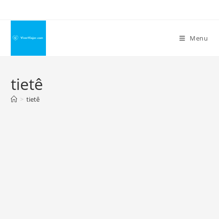
Ir
para
o
Menu
conteúdo
tietê
>
tietê