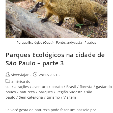
Parque Ecológico (Quati) - Fonte: andycosta - Pixabay
Parques Ecológicos na cidade de
São Paulo – parte 3
Autor
Post
viverviajar
28/12/2021
do
publicado:
Categoria
américa do
post:
do
sul
/
atrações
/
aventura
/
barato
/
Brasil
/
floresta
/
gastando
post:
pouco
/
natureza
/
parques
/
Região Sudeste
/
são
paulo
/
Sem categoria
/
turismo
/
Viagem
Se você gosta da natureza pode fazer um passeio por