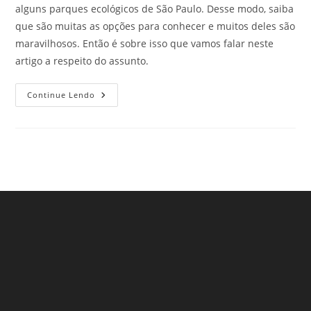
alguns parques ecológicos de São Paulo. Desse modo, saiba
que são muitas as opções para conhecer e muitos deles são
maravilhosos. Então é sobre isso que vamos falar neste
artigo a respeito do assunto.
Parques
Continue Lendo
Ecológicos
Na
Cidade
De
São
Paulo
–
Parte
3