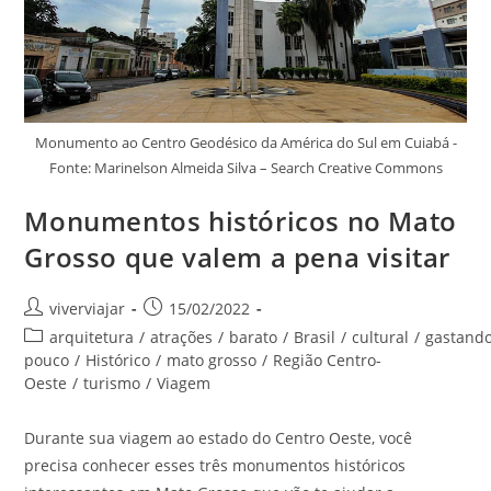
Monumento ao Centro Geodésico da América do Sul em Cuiabá -
Fonte: Marinelson Almeida Silva – Search Creative Commons
Monumentos históricos no Mato
Grosso que valem a pena visitar
Autor
Post
viverviajar
15/02/2022
do
publicado:
Categoria
arquitetura
/
atrações
/
barato
/
Brasil
/
cultural
/
gastand
post:
do
pouco
/
Histórico
/
mato grosso
/
Região Centro-
post:
Oeste
/
turismo
/
Viagem
Durante sua viagem ao estado do Centro Oeste, você
precisa conhecer esses três monumentos históricos