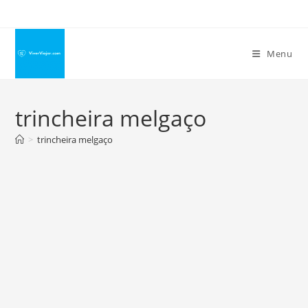
Ir
para
o
Menu
conteúdo
trincheira melgaço
>
trincheira melgaço