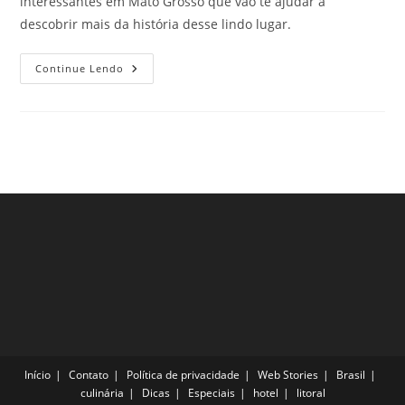
interessantes em Mato Grosso que vão te ajudar a
descobrir mais da história desse lindo lugar.
Monumentos
Continue Lendo
Históricos
No
Mato
Grosso
Que
Valem
A
Pena
Visitar
Início
Contato
Política de privacidade
Web Stories
Brasil
culinária
Dicas
Especiais
hotel
litoral