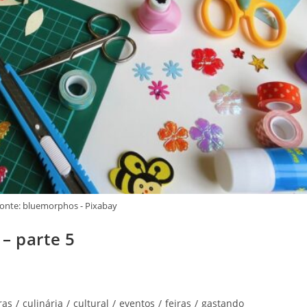
Fonte: bluemorphos - Pixabay
– parte 5
ras
/
culinária
/
cultural
/
eventos
/
feiras
/
gastando