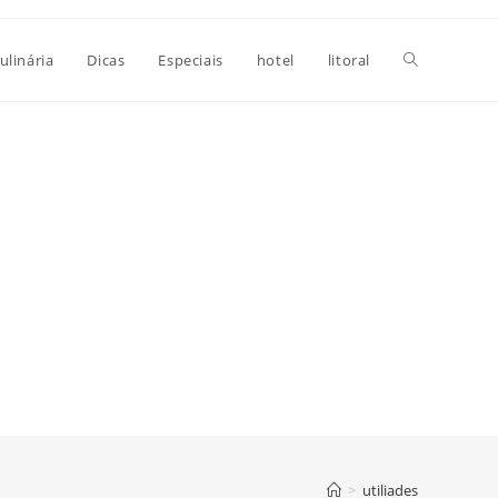
Alternar
ulinária
Dicas
Especiais
hotel
litoral
pesquisa
do
site
>
utiliades