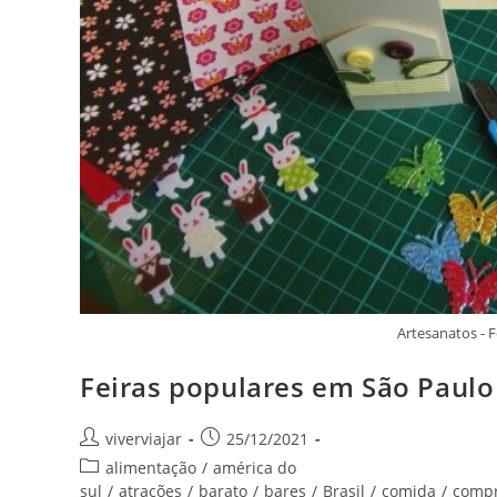
Artesanatos - 
Feiras populares em São Paulo 
Autor
Post
viverviajar
25/12/2021
do
publicado:
Categoria
alimentação
/
américa do
post:
do
sul
/
atrações
/
barato
/
bares
/
Brasil
/
comida
/
comp