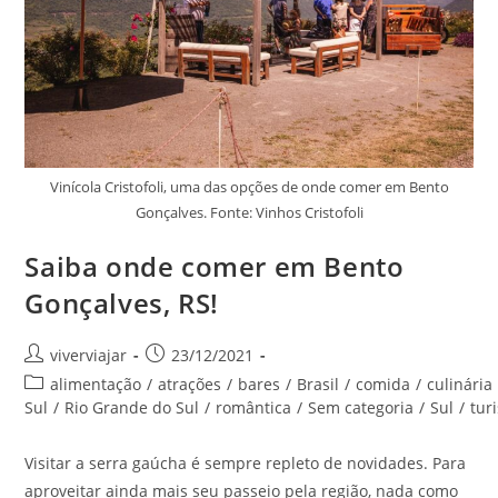
Vinícola Cristofoli, uma das opções de onde comer em Bento
Gonçalves. Fonte: Vinhos Cristofoli
Saiba onde comer em Bento
Gonçalves, RS!
Autor
Post
viverviajar
23/12/2021
do
publicado:
Categoria
alimentação
/
atrações
/
bares
/
Brasil
/
comida
/
culinária
post:
do
Sul
/
Rio Grande do Sul
/
romântica
/
Sem categoria
/
Sul
/
tur
post:
Visitar a serra gaúcha é sempre repleto de novidades. Para
aproveitar ainda mais seu passeio pela região, nada como