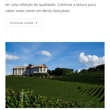
ter uma refeição de qualidade. Continue a leitura para
saber onde comer em Bento Gonçalves.
Saiba
Continue Lendo
Onde
Comer
Em
Bento
Gonçalves,
RS!