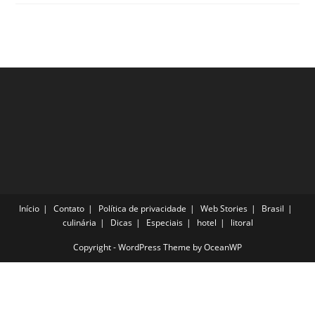
Cidade
Do
Vinho:
Veja
O
Que
Fazer
Por
Lá
Início
Contato
Política de privacidade
Web Stories
Brasil
culinária
Dicas
Especiais
hotel
litoral
Copyright - WordPress Theme by OceanWP