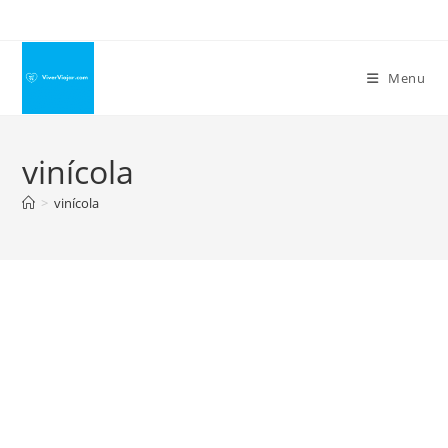
Ir
para
o
Menu
conteúdo
vinícola
>
vinícola