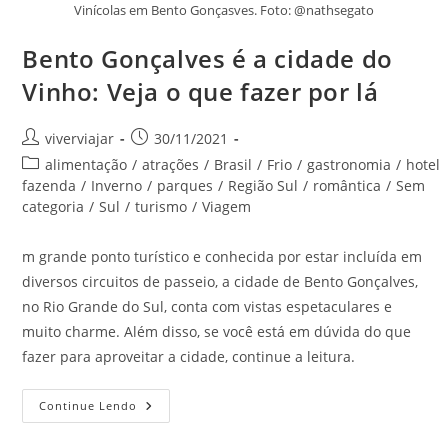
Vinícolas em Bento Gonçasves. Foto: @nathsegato
Bento Gonçalves é a cidade do
Vinho: Veja o que fazer por lá
Autor
Post
viverviajar
30/11/2021
do
publicado:
Categoria
alimentação
/
atrações
/
Brasil
/
Frio
/
gastronomia
/
hotel
post:
do
fazenda
/
Inverno
/
parques
/
Região Sul
/
romântica
/
Sem
post:
categoria
/
Sul
/
turismo
/
Viagem
m grande ponto turístico e conhecida por estar incluída em
diversos circuitos de passeio, a cidade de Bento Gonçalves,
no Rio Grande do Sul, conta com vistas espetaculares e
muito charme. Além disso, se você está em dúvida do que
fazer para aproveitar a cidade, continue a leitura.
Bento
Continue Lendo
Gonçalves
É
A