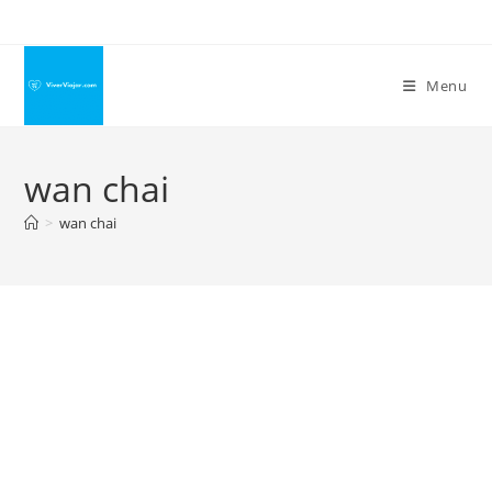
Ir
para
o
Menu
conteúdo
wan chai
>
wan chai