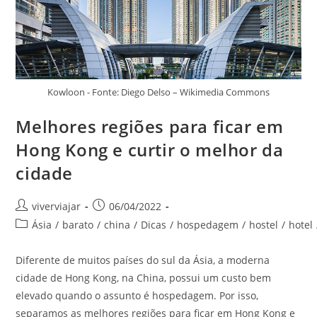
Kowloon - Fonte: Diego Delso – Wikimedia Commons
Melhores regiões para ficar em
Hong Kong e curtir o melhor da
cidade
Autor
Post
viverviajar
06/04/2022
do
publicado:
Categoria
Ásia
/
barato
/
china
/
Dicas
/
hospedagem
/
hostel
/
hotel
post:
do
post:
Diferente de muitos países do sul da Ásia, a moderna
cidade de Hong Kong, na China, possui um custo bem
elevado quando o assunto é hospedagem. Por isso,
separamos as melhores regiões para ficar em Hong Kong e