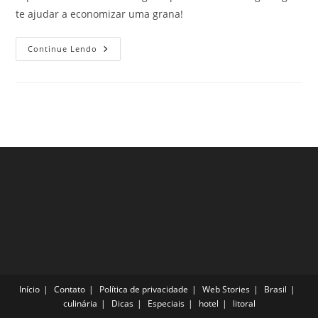
te ajudar a economizar uma grana!
Melhores
Continue Lendo
Regiões
Para
Ficar
Em
Hong
Kong
E
Curtir
O
Melhor
Da
Cidade
Início
Contato
Política de privacidade
Web Stories
Brasil
culinária
Dicas
Especiais
hotel
litoral