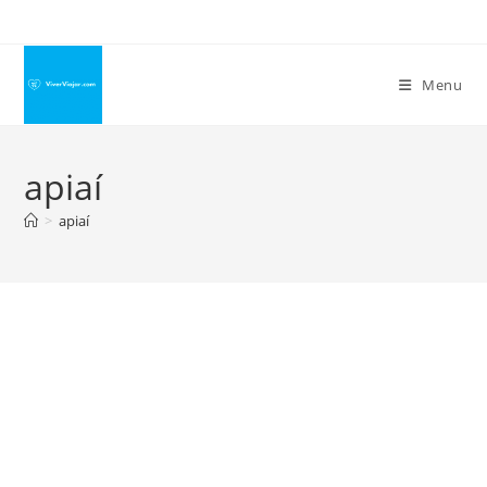
Ir
para
o
Menu
conteúdo
apiaí
>
apiaí