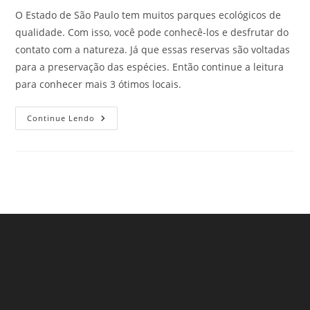
O Estado de São Paulo tem muitos parques ecológicos de
qualidade. Com isso, você pode conhecê-los e desfrutar do
contato com a natureza. Já que essas reservas são voltadas
para a preservação das espécies. Então continue a leitura
para conhecer mais 3 ótimos locais.
Parques
Continue Lendo
Ecológicos
Na
Cidade
De
São
Paulo
–
Parte
5