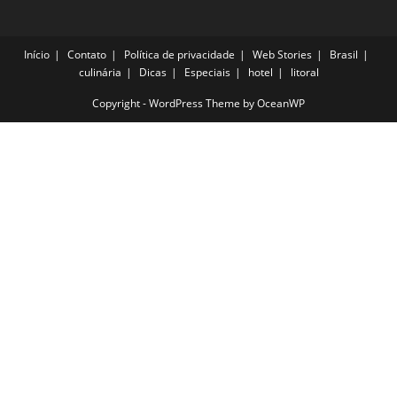
Início
Contato
Política de privacidade
Web Stories
Brasil
culinária
Dicas
Especiais
hotel
litoral
Copyright - WordPress Theme by OceanWP