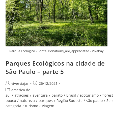
Parque Ecológico - Fonte: Donations_are_appreciated - Pixabay
Parques Ecológicos na cidade de
São Paulo – parte 5
Autor
Post
viverviajar
26/12/2021
do
publicado:
Categoria
américa do
post:
do
sul
/
atrações
/
aventura
/
barato
/
Brasil
/
ecoturismo
/
flores
post:
pouco
/
natureza
/
parques
/
Região Sudeste
/
são paulo
/
Se
categoria
/
turismo
/
Viagem