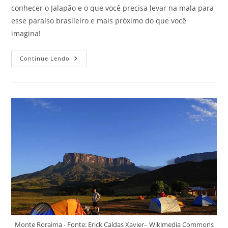
conhecer o Jalapão e o que você precisa levar na mala para
esse paraíso brasileiro e mais próximo do que você
imagina!
Dicas
Continue Lendo
Para
Conhecer
O
Jalapão
E
Não
Esquecer
De
Levar
Nada
Que
Seja
Importante
Na
Bagagem
Monte Roraima - Fonte: Erick Caldas Xavier– Wikimedia Commons