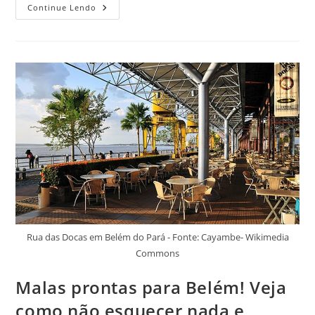
Como
Continue Lendo
Aproveitar
Bem
O
Monte
Roraima!
O
Lugar
Mágico
Que
Encanta
Visitantes
De
Todo
O
Mundo
Rua das Docas em Belém do Pará - Fonte: Cayambe- Wikimedia
Commons
Malas prontas para Belém! Veja
como não esquecer nada e