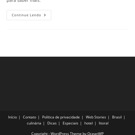
para saber mais.
Vai
Continue Lendo
Viajar
Para
O
Rio
Grande
Do
Sul?
Então
Veja
Os
Itens
Que
Devem
Estar
Na
Sua
Mala!
Início
Contato
Política de privacidade
Web Stories
Brasil
culinária
Dicas
Especiais
hotel
litoral
Copyright - WordPress Theme by OceanWP