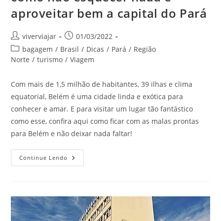
aproveitar bem a capital do Pará
Autor
Post
viverviajar
01/03/2022
do
publicado:
Categoria
bagagem
/
Brasil
/
Dicas
/
Pará
/
Região
post:
do
Norte
/
turismo
/
Viagem
post:
Com mais de 1,5 milhão de habitantes, 39 ilhas e clima
equatorial, Belém é uma cidade linda e exótica para
conhecer e amar. E para visitar um lugar tão fantástico
como esse, confira aqui como ficar com as malas prontas
para Belém e não deixar nada faltar!
Malas
Continue Lendo
Prontas
Para
Belém!
Veja
Como
Não
Esquecer
Nada
E