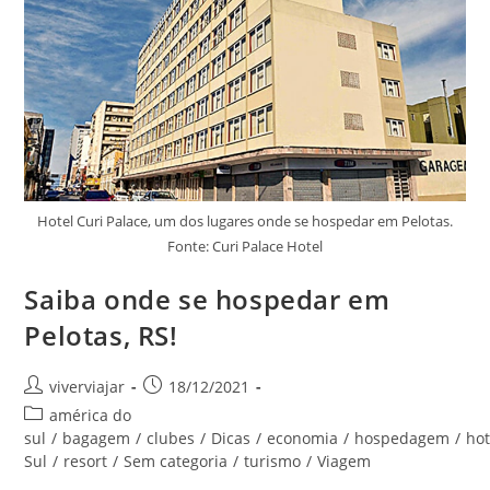
Aproveitar
Bem
A
Capital
Do
Pará
Hotel Curi Palace, um dos lugares onde se hospedar em Pelotas.
Fonte: Curi Palace Hotel
Saiba onde se hospedar em
Pelotas, RS!
Autor
Post
viverviajar
18/12/2021
do
publicado:
Categoria
américa do
post:
do
sul
/
bagagem
/
clubes
/
Dicas
/
economia
/
hospedagem
/
hot
post:
Sul
/
resort
/
Sem categoria
/
turismo
/
Viagem