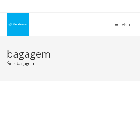
Ir
para
o
Menu
conteúdo
bagagem
>
bagagem