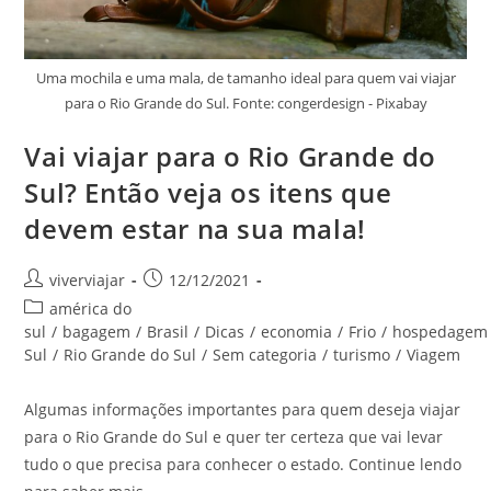
Uma mochila e uma mala, de tamanho ideal para quem vai viajar
para o Rio Grande do Sul. Fonte: congerdesign - Pixabay
Vai viajar para o Rio Grande do
Sul? Então veja os itens que
devem estar na sua mala!
Autor
Post
viverviajar
12/12/2021
do
publicado:
Categoria
américa do
post:
do
sul
/
bagagem
/
Brasil
/
Dicas
/
economia
/
Frio
/
hospedagem
post:
Sul
/
Rio Grande do Sul
/
Sem categoria
/
turismo
/
Viagem
Algumas informações importantes para quem deseja viajar
para o Rio Grande do Sul e quer ter certeza que vai levar
tudo o que precisa para conhecer o estado. Continue lendo