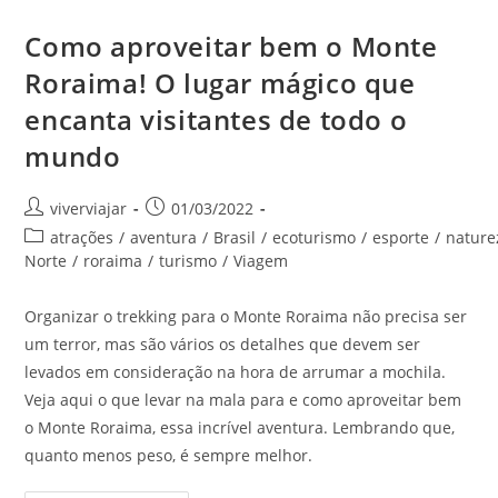
Como aproveitar bem o Monte
Roraima! O lugar mágico que
encanta visitantes de todo o
mundo
Autor
Post
viverviajar
01/03/2022
do
publicado:
Categoria
atrações
/
aventura
/
Brasil
/
ecoturismo
/
esporte
/
nature
post:
do
Norte
/
roraima
/
turismo
/
Viagem
post:
Organizar o trekking para o Monte Roraima não precisa ser
um terror, mas são vários os detalhes que devem ser
levados em consideração na hora de arrumar a mochila.
Veja aqui o que levar na mala para e como aproveitar bem
o Monte Roraima, essa incrível aventura. Lembrando que,
quanto menos peso, é sempre melhor.