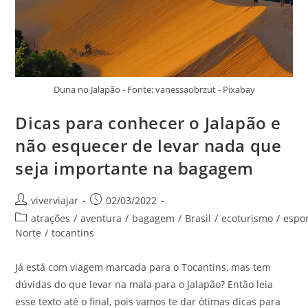
Duna no Jalapão - Fonte: vanessaobrzut - Pixabay
Dicas para conhecer o Jalapão e
não esquecer de levar nada que
seja importante na bagagem
Autor
Post
viverviajar
02/03/2022
do
publicado:
Categoria
atrações
/
aventura
/
bagagem
/
Brasil
/
ecoturismo
/
espo
post:
do
Norte
/
tocantins
post:
Já está com viagem marcada para o Tocantins, mas tem
dúvidas do que levar na mala para o Jalapão? Então leia
esse texto até o final, pois vamos te dar ótimas dicas para