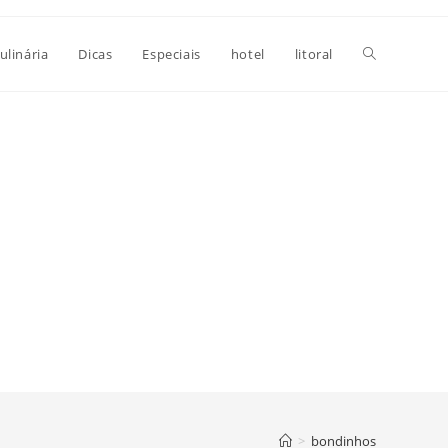
Alternar
ulinária
Dicas
Especiais
hotel
litoral
pesquisa
do
site
>
bondinhos