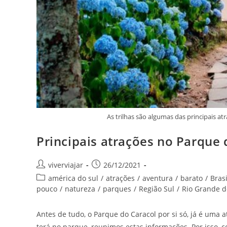
As trilhas são algumas das principais a
Principais atrações no Parque 
Autor
Post
viverviajar
26/12/2021
do
publicado:
Categoria
américa do sul
/
atrações
/
aventura
/
barato
/
Brasi
post:
do
pouco
/
natureza
/
parques
/
Região Sul
/
Rio Grande d
post:
Antes de tudo, o Parque do Caracol por si só, já é uma 
terá no parque, reunimos estas informações. Por isso, c