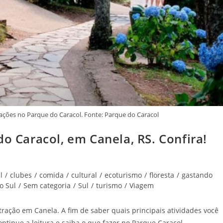
trações no Parque do Caracol. Fonte: Parque do Caracol
do Caracol, em Canela, RS. Confira!
l
/
clubes
/
comida
/
cultural
/
ecoturismo
/
floresta
/
gastando
o Sul
/
Sem categoria
/
Sul
/
turismo
/
Viagem
atração em Canela. A fim de saber quais principais atividades você
ontinue a leitura e saiba o que fazer no Parque Caracol.