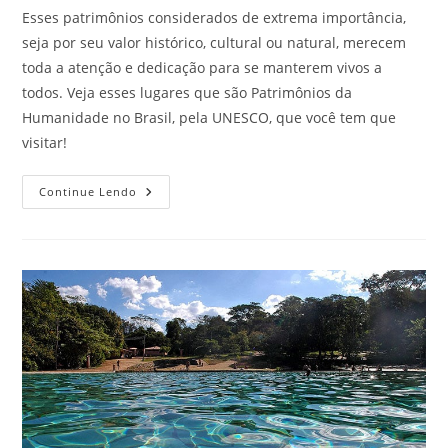
Esses patrimônios considerados de extrema importância,
seja por seu valor histórico, cultural ou natural, merecem
toda a atenção e dedicação para se manterem vivos a
todos. Veja esses lugares que são Patrimônios da
Humanidade no Brasil, pela UNESCO, que você tem que
visitar!
Patrimônios
Continue Lendo
Da
Humanidade
No
Brasil
Que
Todo
Brasileiro
Precisa
Visitar
Pelo
Menos
Uma
Vez
Na
Vida