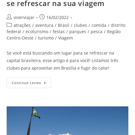
se refrescar na sua viagem
Autor
Post
viverviajar
16/02/2022
do
publicado:
Categoria
atrações
/
aventura
/
Brasil
/
clubes
/
comida
/
distrito
post:
do
federal
/
ecoturismo
/
festas
/
parques
/
pesca
/
Região
post:
Centro-Oeste
/
turismo
/
Viagem
Se você está buscando um lugar para se refrescar na
capital brasileira, esse artigo é para você! Listamos três
clubes para aproveitar em Brasília e fugir do calor!
Clubes
Continue Lendo
Em
Brasília
Para
Relaxar
E
Se
Refrescar
Na
Sua
Viagem