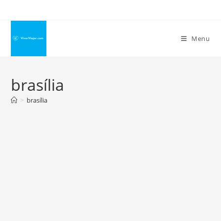
Ir
para
o
Menu
conteúdo
brasília
>
brasília