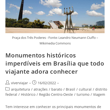
Praça dos Três Poderes - Fonte: Leandro Neumann Ciuffo –
Wikimedia Commons
Monumentos históricos
imperdíveis em Brasília que todo
viajante adora conhecer
Autor
Post
viverviajar
16/02/2022
do
publicado:
Categoria
arquitetura
/
atrações
/
barato
/
Brasil
/
cultural
/
distrito
post:
do
federal
/
Histórico
/
Região Centro-Oeste
/
turismo
/
Viagem
post:
Tem interesse em conhecer os principais monumentos de