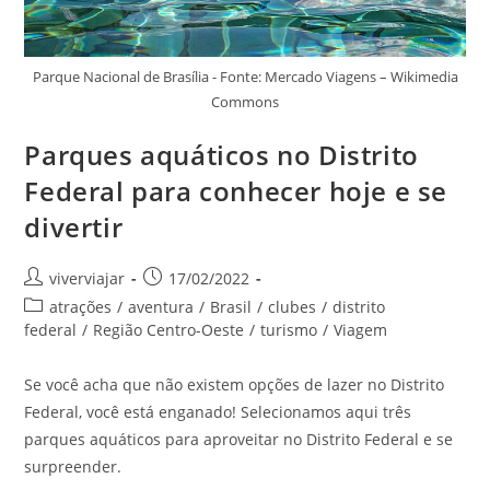
Parque Nacional de Brasília - Fonte: Mercado Viagens – Wikimedia
Commons
Parques aquáticos no Distrito
Federal para conhecer hoje e se
divertir
Autor
Post
viverviajar
17/02/2022
do
publicado:
Categoria
atrações
/
aventura
/
Brasil
/
clubes
/
distrito
post:
do
federal
/
Região Centro-Oeste
/
turismo
/
Viagem
post:
Se você acha que não existem opções de lazer no Distrito
Federal, você está enganado! Selecionamos aqui três
parques aquáticos para aproveitar no Distrito Federal e se
surpreender.