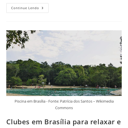
Parques
Continue Lendo
Aquáticos
No
Distrito
Federal
Para
Conhecer
Hoje
E
Se
Divertir
Piscina em Brasília - Fonte: Patrícia dos Santos – Wikimedia
Commons
Clubes em Brasília para relaxar e