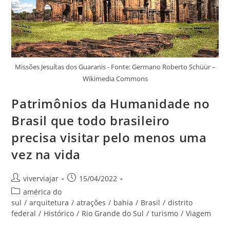
Missões Jesuítas dos Guaranis - Fonte: Germano Roberto Schüür –
Wikimedia Commons
Patrimônios da Humanidade no
Brasil que todo brasileiro
precisa visitar pelo menos uma
vez na vida
Autor
Post
viverviajar
15/04/2022
do
publicado:
Categoria
américa do
post:
do
sul
/
arquitetura
/
atrações
/
bahia
/
Brasil
/
distrito
post:
federal
/
Histórico
/
Rio Grande do Sul
/
turismo
/
Viagem