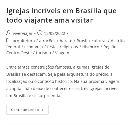
Igrejas incríveis em Brasília que
todo viajante ama visitar
Autor
Post
viverviajar
15/02/2022
do
publicado:
Categoria
arquitetura
/
atrações
/
barato
/
Brasil
/
cultural
/
distrito
post:
do
federal
/
economia
/
festas religiosas
/
Histórico
/
Região
post:
Centro-Oeste
/
turismo
/
Viagem
Entre tantas construções famosas, algumas igrejas de
Brasília se destacam. Seja pela arquitetura do prédio, a
localização ou o contexto histórico. Na sua próxima viagem
à capital, não deixe de conhecer essas três igrejas incríveis
em Brasília e se surpreenda.
Igrejas
Continue Lendo
Incríveis
Em
Brasília
Que