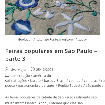
Bordado – Artesanato Fonte: monicore – Pixabay
Feiras populares em São Paulo –
parte 3
Autor
Post
viverviajar
25/12/2021
do
publicado:
Categoria
alimentação
/
américa do
post:
do
sul
/
atrações
/
barato
/
bares
/
Brasil
/
comida
/
compras
/
cu
post:
pouco
/
gastronomia
/
parques
/
Região Sudeste
/
são paulo
/
As feiras populares da cidade de São Paulo realmente são
muito interessantes. Afinal, entenda que elas são