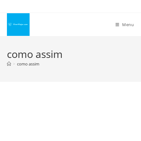
Ir
para
o
Menu
conteúdo
como assim
>
como assim