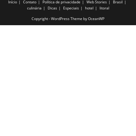
Início
Contato
Política de privacidade
Web Stories
Brasil
culinária
Dicas
Especiais
hotel
litoral
Copyright - WordPress Theme by OceanWP