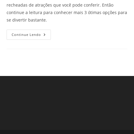
recheadas de atrações que você pode conferir. Então
continue a leitura para conhecer mais 3 ótimas opções para
se divertir bastante.
Feiras
Continue Lendo
Populares
Em
São
Paulo
–
Parte
3