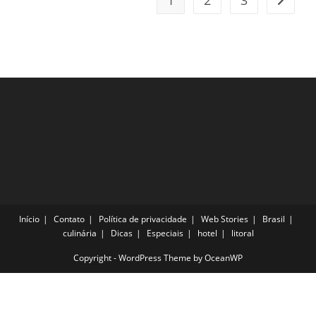
1
2
3
Ir para
Opções
Início
Contato
Política de privacidade
Web Stories
Brasil
culinária
Dicas
Especiais
hotel
litoral
Copyright - WordPress Theme by OceanWP