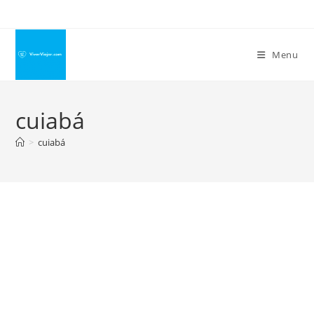
Ir
para
o
Menu
conteúdo
cuiabá
>
cuiabá