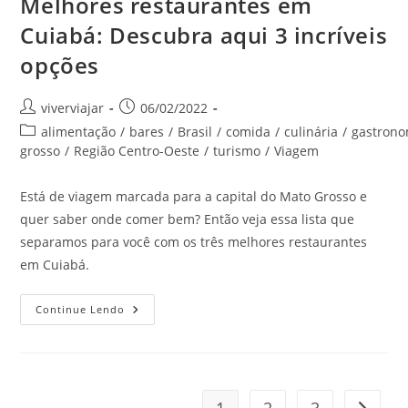
Melhores restaurantes em
Cuiabá: Descubra aqui 3 incríveis
opções
Autor
Post
viverviajar
06/02/2022
do
publicado:
Categoria
alimentação
/
bares
/
Brasil
/
comida
/
culinária
/
gastrono
post:
do
grosso
/
Região Centro-Oeste
/
turismo
/
Viagem
post:
Está de viagem marcada para a capital do Mato Grosso e
quer saber onde comer bem? Então veja essa lista que
separamos para você com os três melhores restaurantes
em Cuiabá.
Melhores
Continue Lendo
Restaurantes
Em
Cuiabá:
Descubra
Aqui
3
Incríveis