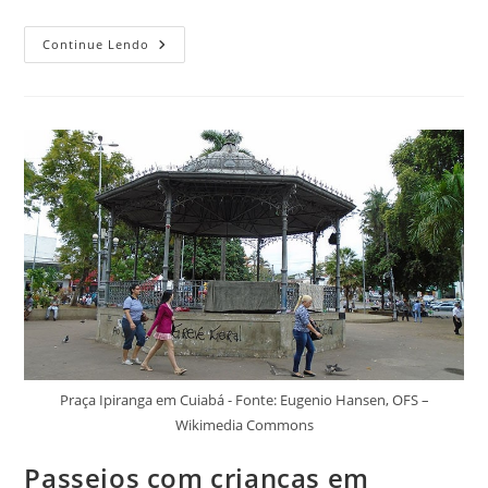
Arte
Continue Lendo
E
Arquitetura
Em
Cuiabá:
3
Igrejas
Que
Você
Precisa
Conhecer
Praça Ipiranga em Cuiabá - Fonte: Eugenio Hansen, OFS –
Wikimedia Commons
Passeios com crianças em