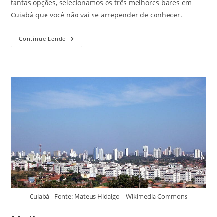
tantas opções, selecionamos os três melhores bares em
Cuiabá que você não vai se arrepender de conhecer.
Melhores
Continue Lendo
Bares
Em
Cuiabá:
Clique
E
Veja
3
Opções
Incríveis
Cuiabá - Fonte: Mateus Hidalgo – Wikimedia Commons