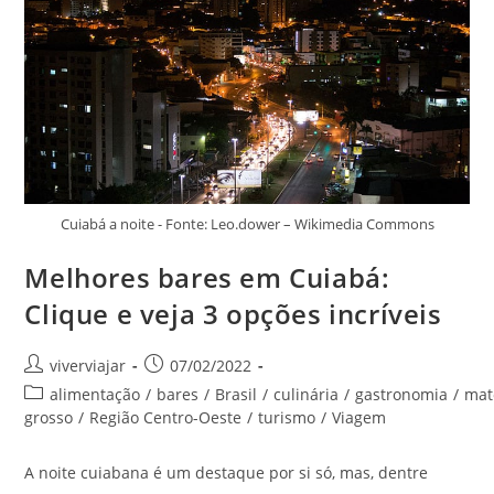
Opções
Cuiabá a noite - Fonte: Leo.dower – Wikimedia Commons
Melhores bares em Cuiabá:
Clique e veja 3 opções incríveis
Autor
Post
viverviajar
07/02/2022
do
publicado:
Categoria
alimentação
/
bares
/
Brasil
/
culinária
/
gastronomia
/
mat
post:
do
grosso
/
Região Centro-Oeste
/
turismo
/
Viagem
post:
A noite cuiabana é um destaque por si só, mas, dentre