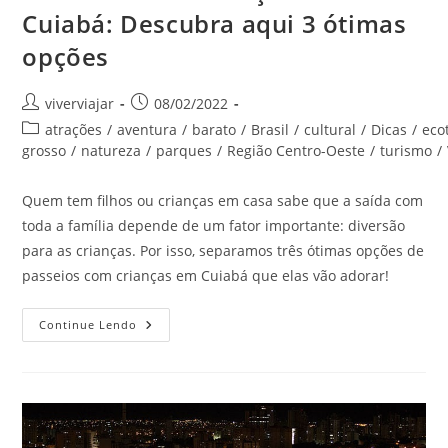
Cuiabá: Descubra aqui 3 ótimas
opções
Autor
Post
viverviajar
08/02/2022
do
publicado:
Categoria
atrações
/
aventura
/
barato
/
Brasil
/
cultural
/
Dicas
/
eco
post:
do
grosso
/
natureza
/
parques
/
Região Centro-Oeste
/
turismo
/
post:
Quem tem filhos ou crianças em casa sabe que a saída com
toda a família depende de um fator importante: diversão
para as crianças. Por isso, separamos três ótimas opções de
passeios com crianças em Cuiabá que elas vão adorar!
Passeios
Continue Lendo
Com
Crianças
Em
Cuiabá:
Descubra
Aqui
3
Ótimas