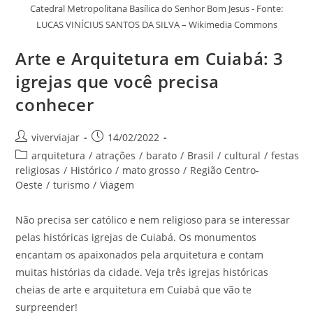
Catedral Metropolitana Basílica do Senhor Bom Jesus - Fonte:
LUCAS VINÍCIUS SANTOS DA SILVA – Wikimedia Commons
Arte e Arquitetura em Cuiabá: 3
igrejas que você precisa
conhecer
Autor
Post
viverviajar
14/02/2022
do
publicado:
Categoria
arquitetura
/
atrações
/
barato
/
Brasil
/
cultural
/
festas
post:
do
religiosas
/
Histórico
/
mato grosso
/
Região Centro-
post:
Oeste
/
turismo
/
Viagem
Não precisa ser católico e nem religioso para se interessar
pelas históricas igrejas de Cuiabá. Os monumentos
encantam os apaixonados pela arquitetura e contam
muitas histórias da cidade. Veja três igrejas históricas
cheias de arte e arquitetura em Cuiabá que vão te
surpreender!