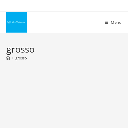
Ir
para
o
Menu
conteúdo
grosso
>
grosso