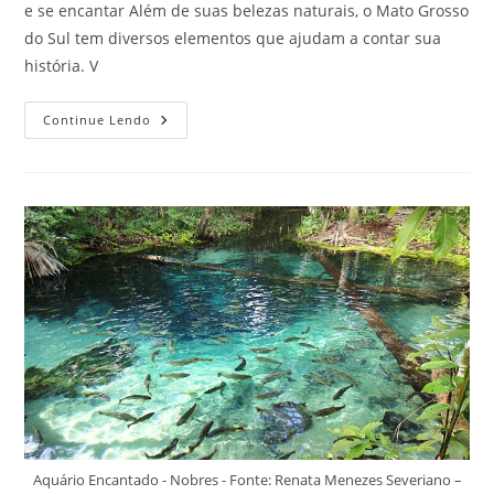
e se encantar Além de suas belezas naturais, o Mato Grosso
do Sul tem diversos elementos que ajudam a contar sua
história. V
Monumentos
Continue Lendo
Históricos
No
Mato
Grosso
Do
Sul
Para
Visitar
E
Se
Encantar
Aquário Encantado - Nobres - Fonte: Renata Menezes Severiano –