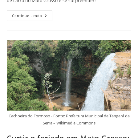
de carro no Mato Grosso e se surpreender!
Viajar
Continue Lendo
De
Carro
No
Mato
Grosso:
Veja
3
Lugares
Incríveis
Para
Visitar
Cachoeira do Formoso - Fonte: Prefeitura Municipal de Tangará da
Serra – Wikimedia Commons
Curtir o feriado em Mato Grosso: