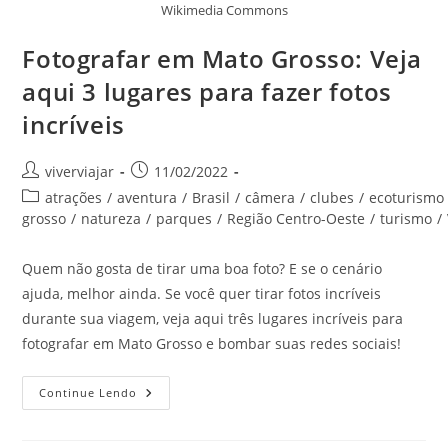
Wikimedia Commons
Fotografar em Mato Grosso: Veja
aqui 3 lugares para fazer fotos
incríveis
Autor
Post
viverviajar
11/02/2022
do
publicado:
Categoria
atrações
/
aventura
/
Brasil
/
câmera
/
clubes
/
ecoturismo
post:
do
grosso
/
natureza
/
parques
/
Região Centro-Oeste
/
turismo
/
post:
Quem não gosta de tirar uma boa foto? E se o cenário
ajuda, melhor ainda. Se você quer tirar fotos incríveis
durante sua viagem, veja aqui três lugares incríveis para
fotografar em Mato Grosso e bombar suas redes sociais!
Fotografar
Continue Lendo
Em
Mato
Grosso: