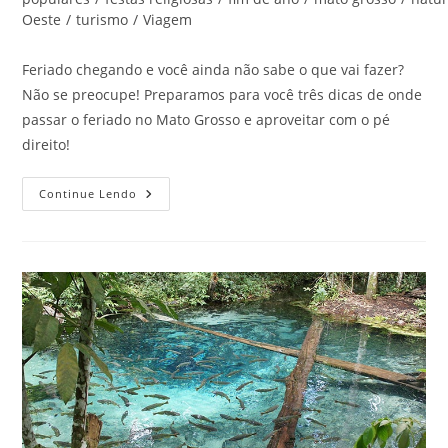
post:
Oeste
/
turismo
/
Viagem
Feriado chegando e você ainda não sabe o que vai fazer?
Não se preocupe! Preparamos para você três dicas de onde
passar o feriado no Mato Grosso e aproveitar com o pé
direito!
Feriado
Continue Lendo
No
Mato
Grosso:
Clique
E
Veja
3
Dicas
Super
Legais