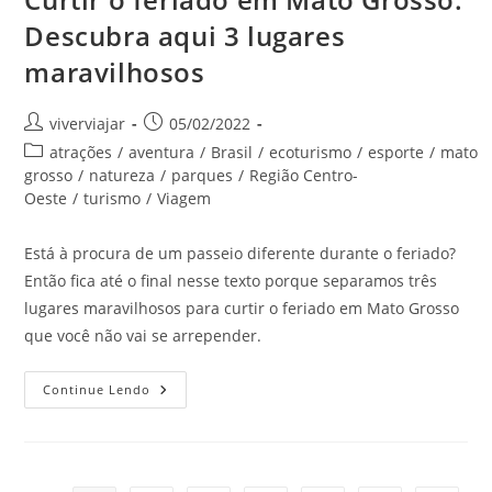
Descubra aqui 3 lugares
maravilhosos
Autor
Post
viverviajar
05/02/2022
do
publicado:
Categoria
atrações
/
aventura
/
Brasil
/
ecoturismo
/
esporte
/
mato
post:
do
grosso
/
natureza
/
parques
/
Região Centro-
post:
Oeste
/
turismo
/
Viagem
Está à procura de um passeio diferente durante o feriado?
Então fica até o final nesse texto porque separamos três
lugares maravilhosos para curtir o feriado em Mato Grosso
que você não vai se arrepender.
Curtir
Continue Lendo
O
Feriado
Em
Mato
Grosso:
Descubra