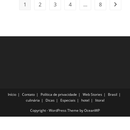
Aqui
1
2
3
4
…
8
Ir para
3
Lugares
Maravilhosos
Início
Contato
Política de privacidade
Web Stories
Brasil
culinária
Dicas
Especiais
hotel
litoral
Copyright - WordPress Theme by OceanWP