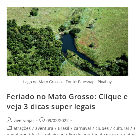
Veja
Aqui
3
Lugares
Para
Fazer
Fotos
Incríveis
Lago no Mato Grosso. - Fonte: Bluesnap - Pixabay
Feriado no Mato Grosso: Clique e
veja 3 dicas super legais
Autor
Post
viverviajar
09/02/2022
do
publicado:
Categoria
atrações
/
aventura
/
Brasil
/
carnaval
/
clubes
/
cultural
/
post:
do
populares
/
festas religiosas
/
fim de ano
/
mato grosso
/
natu