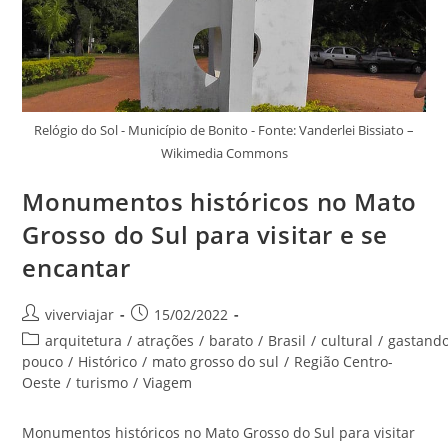
Relógio do Sol - Município de Bonito - Fonte: Vanderlei Bissiato –
Wikimedia Commons
Monumentos históricos no Mato
Grosso do Sul para visitar e se
encantar
Autor
Post
viverviajar
15/02/2022
do
publicado:
Categoria
arquitetura
/
atrações
/
barato
/
Brasil
/
cultural
/
gastand
post:
do
pouco
/
Histórico
/
mato grosso do sul
/
Região Centro-
post:
Oeste
/
turismo
/
Viagem
Monumentos históricos no Mato Grosso do Sul para visitar