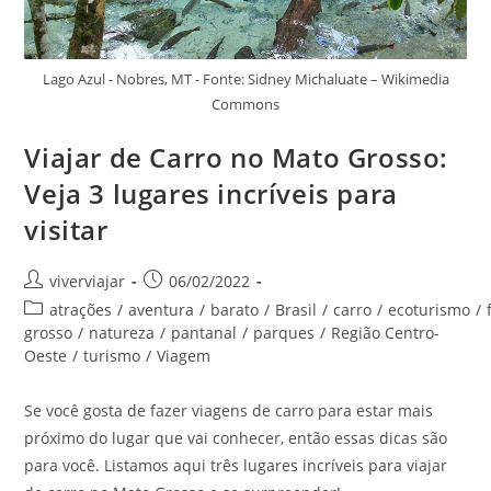
Lago Azul - Nobres, MT - Fonte: Sidney Michaluate – Wikimedia
Commons
Viajar de Carro no Mato Grosso:
Veja 3 lugares incríveis para
visitar
Autor
Post
viverviajar
06/02/2022
do
publicado:
Categoria
atrações
/
aventura
/
barato
/
Brasil
/
carro
/
ecoturismo
/
post:
do
grosso
/
natureza
/
pantanal
/
parques
/
Região Centro-
post:
Oeste
/
turismo
/
Viagem
Se você gosta de fazer viagens de carro para estar mais
próximo do lugar que vai conhecer, então essas dicas são
para você. Listamos aqui três lugares incríveis para viajar