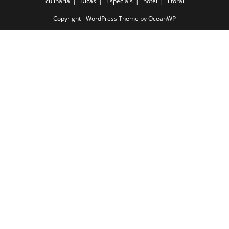
culinária
Dicas
Especiais
hotel
litoral
Copyright - WordPress Theme by OceanWP