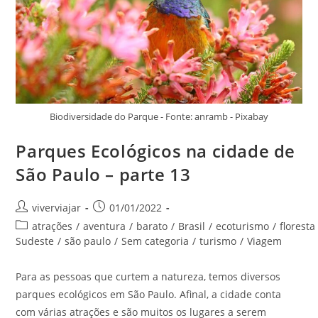
Biodiversidade do Parque - Fonte: anramb - Pixabay
Parques Ecológicos na cidade de
São Paulo – parte 13
Autor
Post
viverviajar
01/01/2022
do
publicado:
Categoria
atrações
/
aventura
/
barato
/
Brasil
/
ecoturismo
/
floresta
post:
do
Sudeste
/
são paulo
/
Sem categoria
/
turismo
/
Viagem
post:
Para as pessoas que curtem a natureza, temos diversos
parques ecológicos em São Paulo. Afinal, a cidade conta
com várias atrações e são muitos os lugares a serem