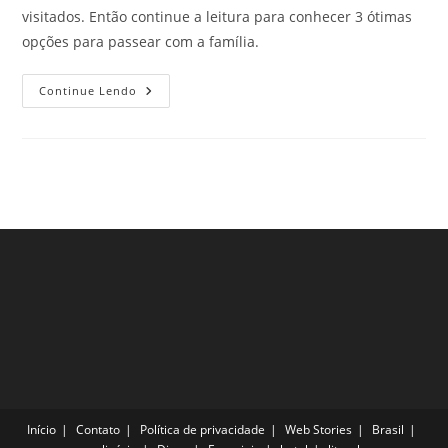
visitados. Então continue a leitura para conhecer 3 ótimas
opções para passear com a família.
Parques
Continue Lendo
Ecológicos
Na
Cidade
De
São
Paulo
–
Parte
13
Início
Contato
Política de privacidade
Web Stories
Brasil