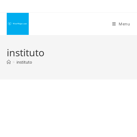
Ir
para
o
Menu
conteúdo
instituto
>
instituto