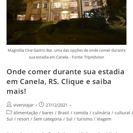
Magnólia Cine Gastro Bar, uma das opções de onde comer durante
sua estadia em Canela. - Fonte: TripAdvisor
Onde comer durante sua estadia
em Canela, RS. Clique e saiba
mais!
Autor
Post
viverviajar
27/12/2021
do
publicado:
Categoria
alimentação
/
bares
/
Brasil
/
comida
/
culinária
/
cultural
post:
do
Sul
/
resort
/
Sem categoria
/
Sul
/
turismo
/
Viagem
post: