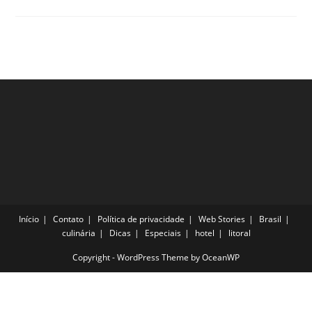
2
Pelo
Vale
Europeu
Início
Contato
Política de privacidade
Web Stories
Brasil
culinária
Dicas
Especiais
hotel
litoral
Copyright - WordPress Theme by OceanWP