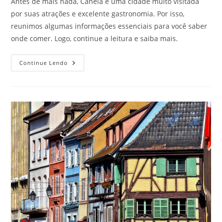
Antes de mais nada, Canela é uma cidade muito visitada
por suas atrações e excelente gastronomia. Por isso,
reunimos algumas informações essenciais para você saber
onde comer. Logo, continue a leitura e saiba mais.
Onde
Continue Lendo
Comer
Durante
Sua
Estadia
Em
Canela,
RS.
Clique
E
Saiba
Mais!