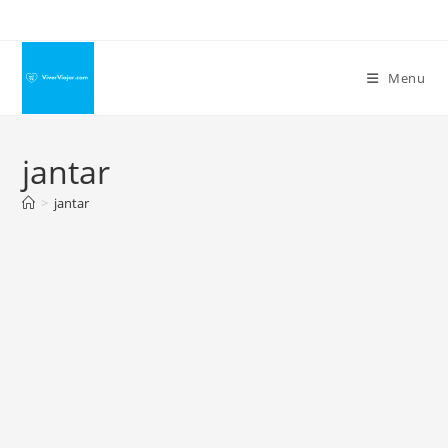
Ir
para
o
Menu
conteúdo
jantar
>
jantar