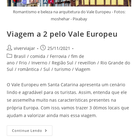
Romantismo e beleza na arquitetura do Vale Europeu - Fotos:
moshehar - Pixabay
Viagem a 2 pelo Vale Europeu
Autor
Post
viverviajar
25/11/2021
do
publicado:
Categoria
Brasil
/
comida
/
Ferrovia
/
fim de
post:
do
ano
/
Frio
/
Inverno
/
Região Sul
/
reveillon
/
Rio Grande do
post:
Sul
/
romântica
/
Sul
/
turismo
/
Viagem
O Vale Europeu em Santa Catarina apresenta um cenário
lindo e agradável para os turistas. Assim, entenda que ele
se assemelha muito nas características presentes na
própria Europa. Com isso, vamos trazer 3 ótimos locais que
ajudam a valorizar ainda mais essa viagem.
Viagem
Continue Lendo
A