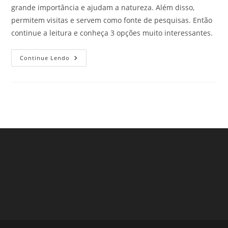
grande importância e ajudam a natureza. Além disso,
permitem visitas e servem como fonte de pesquisas. Então
continue a leitura e conheça 3 opções muito interessantes.
Parques
Continue Lendo
Ecológicos
Na
Cidade
De
São
Paulo
–
Parte
9