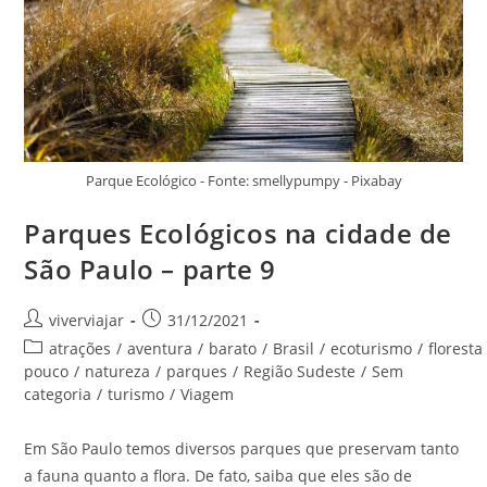
Parque Ecológico - Fonte: smellypumpy - Pixabay
Parques Ecológicos na cidade de
São Paulo – parte 9
Autor
Post
viverviajar
31/12/2021
do
publicado:
Categoria
atrações
/
aventura
/
barato
/
Brasil
/
ecoturismo
/
floresta
post:
do
pouco
/
natureza
/
parques
/
Região Sudeste
/
Sem
post:
categoria
/
turismo
/
Viagem
Em São Paulo temos diversos parques que preservam tanto
a fauna quanto a flora. De fato, saiba que eles são de