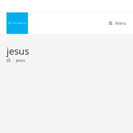
Ir
para
o
Menu
conteúdo
jesus
>
jesus