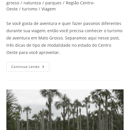
post:
do
grosso
/
natureza
/
parques
/
Região Centro-
post:
Oeste
/
turismo
/
Viagem
Se você gosta de aventura e quer fazer passeios diferentes
durante sua viagem, então você precisa conhecer o turismo
de aventura em Mato Grosso. Separamos aqui nesse post,
três dicas de tipo de modalidade no estado do Centro
Oeste para você aproveitar.
Aventura
Continue Lendo
Em
Mato
Grosso:
Clique
E
Veja
3
Dicas
De
Turismo
Radical