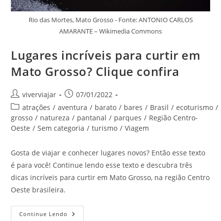
Rio das Mortes, Mato Grosso - Fonte: ANTONIO CARLOS
AMARANTE – Wikimedia Commons
Lugares incríveis para curtir em
Mato Grosso? Clique confira
Autor
Post
viverviajar
07/01/2022
do
publicado:
Categoria
atrações
/
aventura
/
barato
/
bares
/
Brasil
/
ecoturismo
/
post:
do
grosso
/
natureza
/
pantanal
/
parques
/
Região Centro-
post:
Oeste
/
Sem categoria
/
turismo
/
Viagem
Gosta de viajar e conhecer lugares novos? Então esse texto
é para você! Continue lendo esse texto e descubra três
dicas incríveis para curtir em Mato Grosso, na região Centro
Oeste brasileira.
Lugares
Continue Lendo
Incríveis