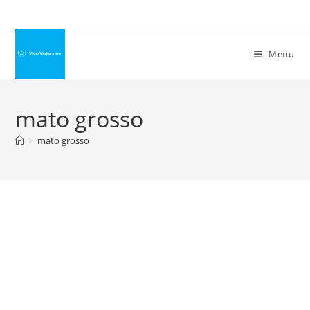
Ir
para
o
Menu
conteúdo
mato grosso
>
mato grosso