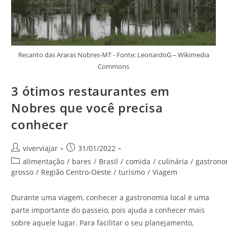
Recanto das Araras Nobres-MT - Fonte: LeonardoG – Wikimedia
Commons
3 ótimos restaurantes em
Nobres que você precisa
conhecer
Autor
Post
viverviajar
31/01/2022
do
publicado:
Categoria
alimentação
/
bares
/
Brasil
/
comida
/
culinária
/
gastrono
post:
do
grosso
/
Região Centro-Oeste
/
turismo
/
Viagem
post:
Durante uma viagem, conhecer a gastronomia local é uma
parte importante do passeio, pois ajuda a conhecer mais
sobre aquele lugar. Para facilitar o seu planejamento,