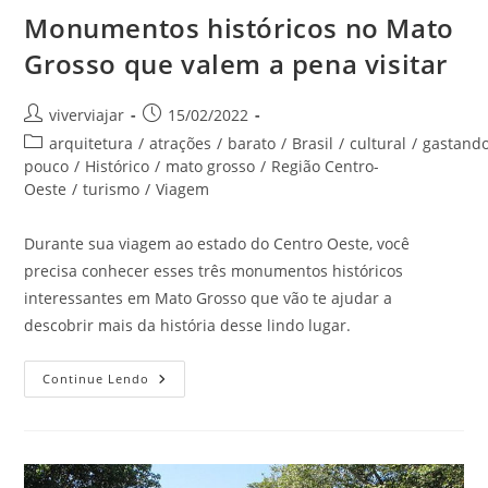
Monumentos históricos no Mato
Grosso que valem a pena visitar
Autor
Post
viverviajar
15/02/2022
do
publicado:
Categoria
arquitetura
/
atrações
/
barato
/
Brasil
/
cultural
/
gastand
post:
do
pouco
/
Histórico
/
mato grosso
/
Região Centro-
post:
Oeste
/
turismo
/
Viagem
Durante sua viagem ao estado do Centro Oeste, você
precisa conhecer esses três monumentos históricos
interessantes em Mato Grosso que vão te ajudar a
descobrir mais da história desse lindo lugar.
Monumentos
Continue Lendo
Históricos
No
Mato
Grosso
Que
Valem
A