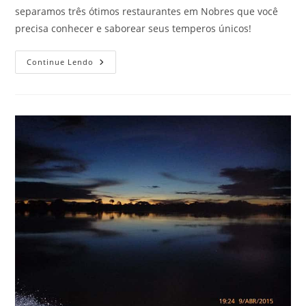
separamos três ótimos restaurantes em Nobres que você
precisa conhecer e saborear seus temperos únicos!
3
Continue Lendo
Ótimos
Restaurantes
Em
Nobres
Que
Você
Precisa
Conhecer