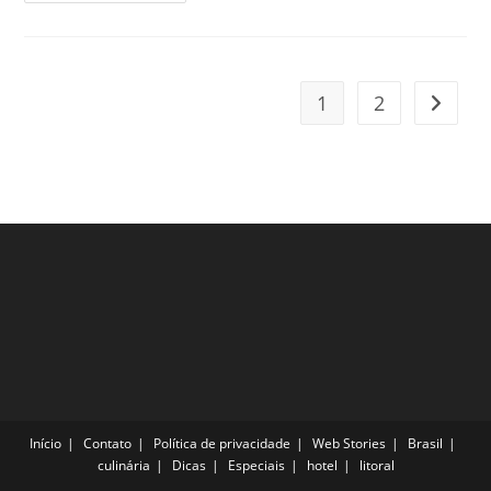
Para
Curtir
Em
Mato
Grosso?
Clique
1
2
Ir para
Confira
Início
Contato
Política de privacidade
Web Stories
Brasil
culinária
Dicas
Especiais
hotel
litoral