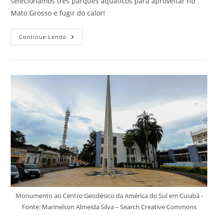
selecionamos três parques aquáticos para aproveitar no
Mato Grosso e fugir do calor!
Parques
Continue Lendo
Aquáticos
Do
Mato
Grosso
Para
Visitar
Agora
Monumento ao Centro Geodésico da América do Sul em Cuiabá -
Fonte: Marinelson Almeida Silva – Search Creative Commons