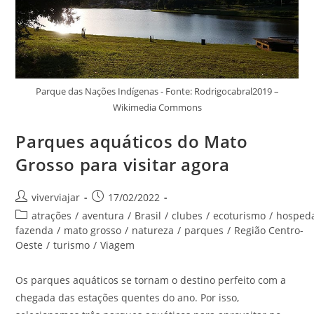
Parque das Nações Indígenas - Fonte: Rodrigocabral2019 –
Wikimedia Commons
Parques aquáticos do Mato
Grosso para visitar agora
Autor
Post
viverviajar
17/02/2022
do
publicado:
Categoria
atrações
/
aventura
/
Brasil
/
clubes
/
ecoturismo
/
hosped
post:
do
fazenda
/
mato grosso
/
natureza
/
parques
/
Região Centro-
post:
Oeste
/
turismo
/
Viagem
Os parques aquáticos se tornam o destino perfeito com a
chegada das estações quentes do ano. Por isso,