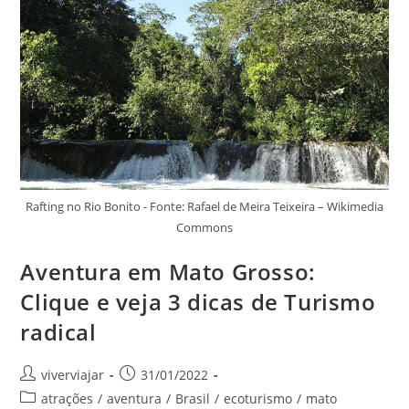
Pena
Visitar
Rafting no Rio Bonito - Fonte: Rafael de Meira Teixeira – Wikimedia
Commons
Aventura em Mato Grosso:
Clique e veja 3 dicas de Turismo
radical
Autor
Post
viverviajar
31/01/2022
do
publicado:
Categoria
atrações
/
aventura
/
Brasil
/
ecoturismo
/
mato